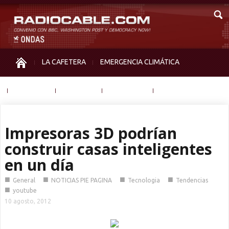
LA CAFETERA
EMERGENCIA CLIMÁTICA
IGUALDAD
MEMORIA
NOS MIRAN
OTRAS
Impresoras 3D podrían
construir casas inteligentes
en un día
■
■
■
■
General
NOTICIAS PIE PAGINA
Tecnologia
Tendencias
■
youtube
10 agosto, 2012