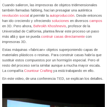
Cuando salieron, las impresoras de objetos tridimensionales
también llamadas fabbing, hacían presagiar una auténtica
revolución social
al permitir la
autoproducción
. Desde entonces
han ido creciendo y ofreciendo
soluciones
en diversos
campos
en 3D. Pero ahora,
Behrokh Khoshnevis
, profesor de la
Universidad de California, plantea llevar este proceso un paso
más allá y que se pueda
contruir casas directamente
con
impresoras 3D.
Estas máquinas «fabrican» objetos superponiendo capas de
materiales plásticos o resinas. Para construir casas habría que
sustituir estos compuestos por un hormigón especial. Pero el
resto del proceso sería similar aunque a mucha mayor escala.
La compañía
Countour Crafting
ya está trabajando en ello.
En este video, de una conferencia TED, se explican los detalles.