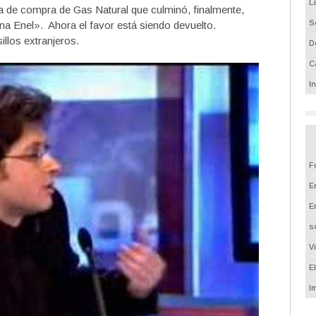
L
a de compra de Gas Natural que culminó, finalmente,
S
iana Enel». Ahora el favor está siendo devuelto.
illos extranjeros.
D
C
I
F
Em
E
s
V
E
I