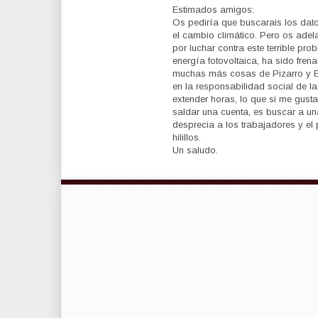
Estimados amigos:
Os pediría que buscarais los dato
el cambio climático. Pero os ade
por luchar contra este terrible pr
energía fotovoltaica, ha sido fren
muchas más cosas de Pizarro y E
en la responsabilidad social de 
extender horas, lo que si me gusta
saldar una cuenta, es buscar a u
desprecia a los trabajadores y el 
hilillos.
Un saludo.