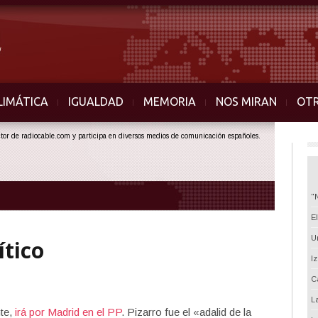
LIMÁTICA
IGUALDAD
MEMORIA
NOS MIRAN
OT
ector de radiocable.com y participa en diversos medios de comunicación españoles.
"
E
U
ítico
I
C
L
nte,
irá por Madrid en el PP
. Pizarro fue el «adalid de la