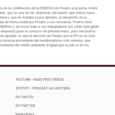
s de la contribución de la ENDESA de Pizarro a la lucha contra
lanto, que es una de las empresas del mundo que menos hace
oblema y que en Andalucía por ejemplo, el desarrollo de la
ada de forma brutal por Pizarro y sus secuaces. Podría decir
NDESA y de como trata a sus trabajadores (no creen está gente
la empresa) pues la conozco de primera mano, pero me podría
ria apuntar, es que la elección de Pizarro por el PP no es solo
na persona procedente del neoliberalismo más extremo, que
problema del medio ambiente al igual que su jefe el de los
YOUTUBE – NUESTROS VÍDEOS
SPOTIFY – PODCAST LA CAFETERA
EN TWITCH
EN TWITTER
EN BLUESKY