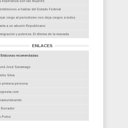
a esperanza son las mujeres
entémonos a hablar del Estado Federal
ejar ciego al periodismo nos deja ciegos a todos
arta a un abuelo Republicano
nmigración y pobreza: El dilema de la manada
ENLACES
Bitácoras recomendadas:
und.José Saramago
ilio Silva
n primera persona
oypoeta.com
iramundeando
l Borrador
m-Pulso