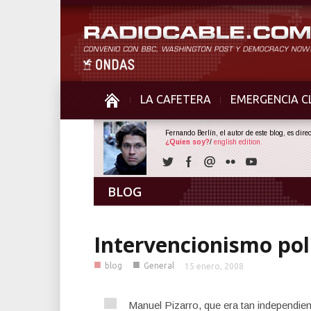
LA CAFETERA
EMERGENCIA C
Fernando Berlín, el autor de este blog, es dir
¿Quien soy?
/
english edition.
BLOG
Intervencionismo pol
■
■
blog
General
15 enero, 2008
Manuel Pizarro, que era tan independie