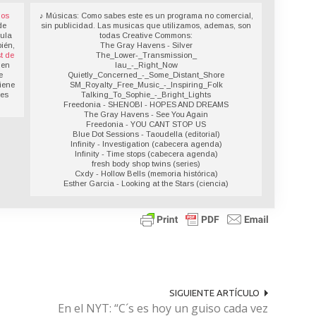
los
♪ Músicas: Como sabes este es un programa no comercial,
de
sin publicidad. Las musicas que utilizamos, ademas, son
sula
todas Creative Commons:
ién,
The Gray Havens - Silver
t de
The_Lower-_Transmission_
 en
lau_-_Right_Now
e
Quietly_Concerned_-_Some_Distant_Shore
iene
SM_Royalty_Free_Music_-_Inspiring_Folk
des
Talking_To_Sophie_-_Bright_Lights
Freedonia - SHENOBI - HOPES AND DREAMS
The Gray Havens - See You Again
Freedonia - YOU CANT STOP US
Blue Dot Sessions - Taoudella (editorial)
Infinity - Investigation (cabecera agenda)
Infinity - Time stops (cabecera agenda)
fresh body shop twins (series)
Cxdy - Hollow Bells (memoria histórica)
Esther Garcia - Looking at the Stars (ciencia)
SIGUIENTE ARTÍCULO
En el NYT: “C´s es hoy un guiso cada vez