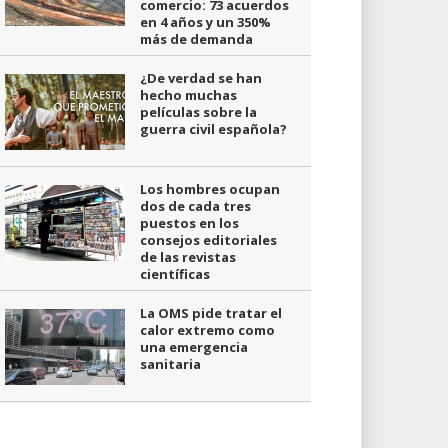
comercio: 73 acuerdos
en 4 años y un 350%
más de demanda
¿De verdad se han
hecho muchas
películas sobre la
guerra civil española?
Los hombres ocupan
dos de cada tres
puestos en los
consejos editoriales
de las revistas
científicas
La OMS pide tratar el
calor extremo como
una emergencia
sanitaria