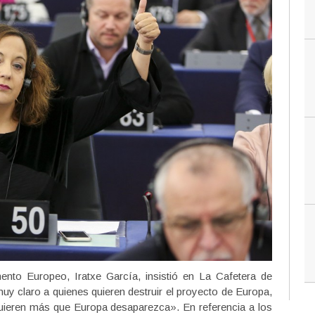
mento Europeo, Iratxe García, insistió en La Cafetera de
y claro a quienes quieren destruir el proyecto de Europa,
uieren más que Europa desaparezca». En referencia a los