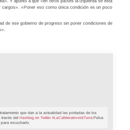
ta». Y apuntó a que «en otros países la izquierda se está
tir cargos». «Poner eso como única condición es un poco
d de ese gobierno de progreso sin poner condiciones de
s».
tratamiento que dan a la actualidad las portadas de los
a través del
Hashtag en Twitter
#LaCafeteraInvestiTurra
.
Pulsa
 para escucharlo.