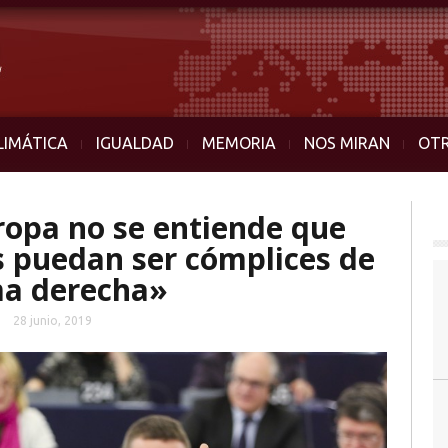
LIMÁTICA
IGUALDAD
MEMORIA
NOS MIRAN
OT
uropa no se entiende que
 puedan ser cómplices de
ema derecha»
28 junio, 2019