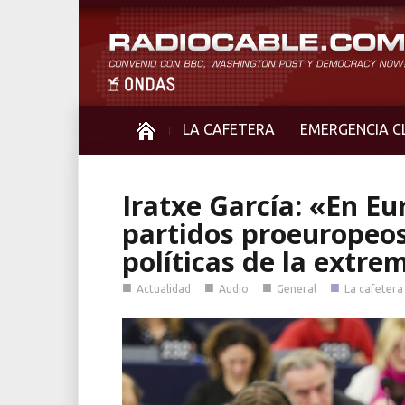
LA CAFETERA
EMERGENCIA C
Iratxe García: «En E
partidos proeuropeos
políticas de la extr
■
■
■
■
Actualidad
Audio
General
La cafetera