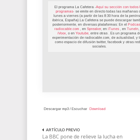
El programa La Cafetera -
Aquí su sección con todos 
programas
- se emite en directo todas las mañanas 
lunes a viernes (a partir de las 8:30 hora de la penín
ibérica, España).La Cafetera se puede descargar tamb
posteriormente, en diversas plataformas: En el
Podcas
radiocable.com
, en
Spreaker
, en
iTunes
, en
TuneIn
,
iVoox
, o en
Youtube,
entre otras . Es un programa d
experimentación de radiocable.com, de actualidad, y t
como espacio de difusión twitter, facebook y otras re
sociales.
Descargar mp3 / Escuchar
Download
ARTÍCULO PREVIO
La BBC pone de relieve la lucha en