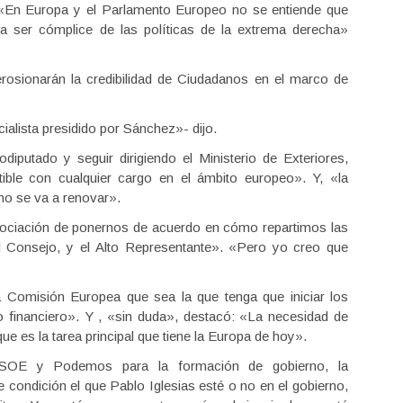
 «En Europa y el Parlamento Europeo no se entiende que
a ser cómplice de las políticas de la extrema derecha»
rosionarán la credibilidad de Ciudadanos en el marco de
ialista presidido por Sánchez»- dijo.
diputado y seguir dirigiendo el Ministerio de Exteriores,
ble con cualquier cargo en el ámbito europeo». Y, «la
o se va a renovar».
egociación de ponernos de acuerdo en cómo repartimos las
l Consejo, y el Alto Representante». «Pero yo creo que
na Comisión Europea que sea la que tenga que iniciar los
 financiero». Y , «sin duda», destacó: «La necesidad de
e es la tarea principal que tiene la Europa de hoy».
 PSOE y Podemos para la formación de gobierno, la
de condición el que Pablo Iglesias esté o no en el gobierno,