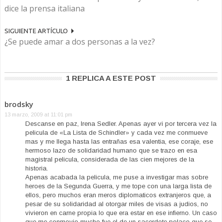
dice la prensa italiana
SIGUIENTE ARTÍCULO
¿Se puede amar a dos personas a la vez?
1 REPLICA A ESTE POST
brodsky
13 marzo, 2009 at 11:01 pm
Descanse en paz, Irena Sedler. Apenas ayer vi por tercera vez la
pelicula de «La Lista de Schindler» y cada vez me conmueve
mas y me llega hasta las entrañas esa valentia, ese coraje, ese
hermoso lazo de solidaridad humano que se trazo en esa
magistral pelicula, considerada de las cien mejores de la
historia.
Apenas acabada la pelicula, me puse a investigar mas sobre
heroes de la Segunda Guerra, y me tope con una larga lista de
ellos, pero muchos eran meros diplomaticos extranjeros que, a
pesar de su solidaridad al otorgar miles de visas a judios, no
vivieron en carne propia lo que era estar en ese infierno. Un caso
que me conmovio mucho fue el de un sacerdote polaco que se