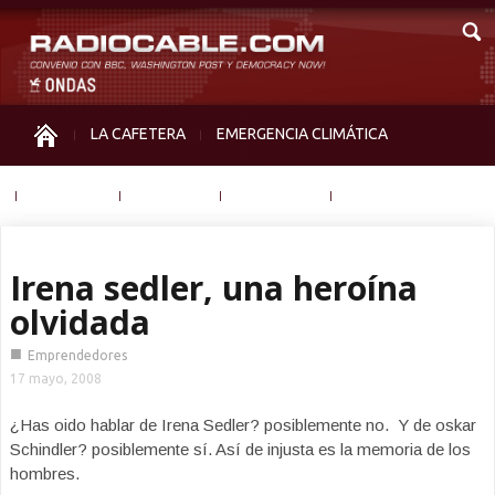
LA CAFETERA
EMERGENCIA CLIMÁTICA
IGUALDAD
MEMORIA
NOS MIRAN
OTRAS
Irena sedler, una heroína
olvidada
■
Emprendedores
17 mayo, 2008
¿Has oido hablar de Irena Sedler? posiblemente no. Y de oskar
Schindler? posiblemente sí. Así de injusta es la memoria de los
hombres.