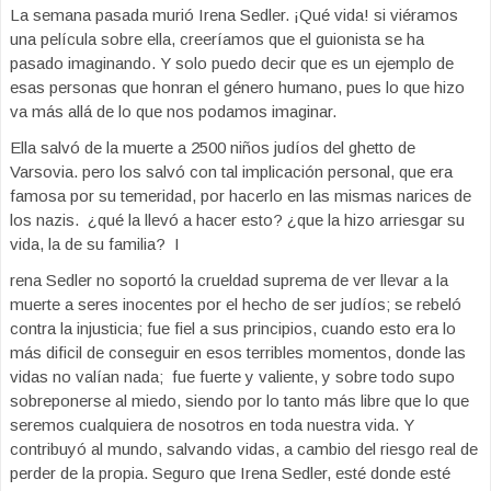
La semana pasada murió Irena Sedler. ¡Qué vida! si viéramos
una película sobre ella, creeríamos que el guionista se ha
pasado imaginando. Y solo puedo decir que es un ejemplo de
esas personas que honran el género humano, pues lo que hizo
va más allá de lo que nos podamos imaginar.
Ella salvó de la muerte a 2500 niños judíos del ghetto de
Varsovia. pero los salvó con tal implicación personal, que era
famosa por su temeridad, por hacerlo en las mismas narices de
los nazis. ¿qué la llevó a hacer esto? ¿que la hizo arriesgar su
vida, la de su familia? I
rena Sedler no soportó la crueldad suprema de ver llevar a la
muerte a seres inocentes por el hecho de ser judíos; se rebeló
contra la injusticia; fue fiel a sus principios, cuando esto era lo
más dificil de conseguir en esos terribles momentos, donde las
vidas no valían nada; fue fuerte y valiente, y sobre todo supo
sobreponerse al miedo, siendo por lo tanto más libre que lo que
seremos cualquiera de nosotros en toda nuestra vida. Y
contribuyó al mundo, salvando vidas, a cambio del riesgo real de
perder de la propia. Seguro que Irena Sedler, esté donde esté