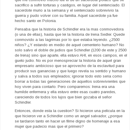
sacrifico a sufrir torturas y castigos, en lugar del sentenciado. El
sacerdote murio a la semana y el sentenciado sobrevivio la
guerra y pudo volver con su familia. Aquel sacerdote ya fue
hecho santo en Polonia.
Pensaba que la historia de Schindler era la mas conmovedora
(o una de ellas), hasta que lei la historia de Irena Sedler. Quede
conmovido a las lagrimas por lo que estaba leyendo. ¿2500
niños? ¿Y estando en medio de aquel cementerio humano? No
solo salvo el doble de judios que Schindler (1200 de este y 2500
de Irena) sino que aparte, ella estuvo AHI, en esos campos, en el
gueto judio. No es por menospreciar la historia de aquel gran
empresario ambicioso que se aprovecho de la esclavitud para
producir sus ganancias y que luego revela su sentido y humano
y salva a todos sus empleados; ignorar todo esto seria como
borrar a todas las generaciones de aquellos sobrevivientes que
hoy viven para contarlo. Pero comparemos: Irena era una
humilde enfermera y ella estuvo entre esas cuatro paredes,
careciendo de todos los lujos que bien gozaba el señor
Schindler.
Entonces, donde esta la cuestion? Si hicieron una pelicula en la
que hicieron ver a Schindler como un angel salvador, ¿porque
se tardaron tanto en hacer un filme digno de homenaje a esa
mujer que padecio mas que el primero?