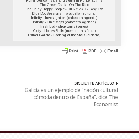
Roller Genoa - Safe and Warm in Hunter s Arms
The Green Duck - On The Rise
The Shiny Happy People - DIENY ZAO - Tony Owl
Blue Dot Sessions - Taoudella (editorial)
Infinity - Investigation (cabecera agenda)
Infinity - Time stops (cabecera agenda)
fresh body shop twins (series)
Cxdy - Hollow Bells (memoria histórica)
Esther Garcia - Looking at the Stars (ciencia)
SIGUIENTE ARTÍCULO
Galicia es un ejemplo de “nación cultural
cómoda dentro de España”, dice The
Economist