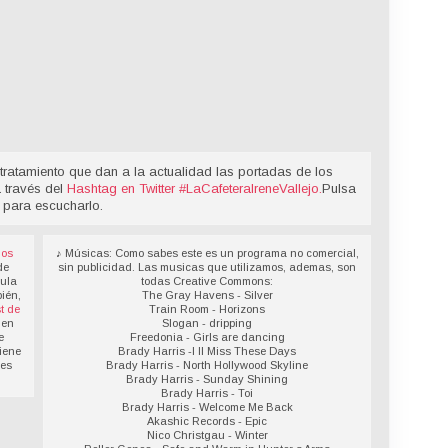
tratamiento que dan a la actualidad las portadas de los
a través del
Hashtag en Twitter
#LaCafeteraIreneVallejo
.
Pulsa
 para escucharlo.
los
♪ Músicas: Como sabes este es un programa no comercial,
de
sin publicidad. Las musicas que utilizamos, ademas, son
sula
todas Creative Commons:
ién,
The Gray Havens - Silver
t de
Train Room - Horizons
 en
Slogan - dripping
e
Freedonia - Girls are dancing
iene
Brady Harris -I ll Miss These Days
des
Brady Harris - North Hollywood Skyline
Brady Harris - Sunday Shining
Brady Harris - Toi
Brady Harris - Welcome Me Back
Akashic Records - Epic
Nico Christgau - Winter