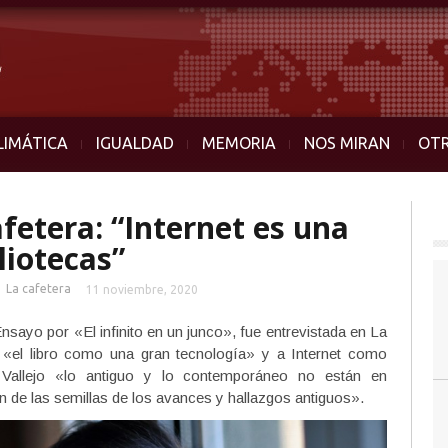
LIMÁTICA
IGUALDAD
MEMORIA
NOS MIRAN
OT
afetera: “Internet es una
liotecas”
■
La cafetera
11 noviembre, 2020
Ensayo por «El infinito en un junco», fue entrevistada en La
ó «el libro como una gran tecnología» y a Internet como
 Vallejo «lo antiguo y lo contemporáneo no están en
 de las semillas de los avances y hallazgos antiguos».