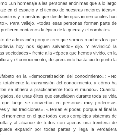
o’ como «un homenaje a las personas anónimas que a lo largo
viaje en el espacio y el tiempo de nuestras mejores ideas».
 y maestros y maestras que desde tiempos inmemoriales han
to». Para Vallejo, «todas esas personas forman parte de
prefieren contarnos la épica de la guerra y el combate».
anto de admiración porque creo que somos muchos los que
odavía hoy nos siguen salvando»-dijo. Y reivindicó la
s sociedades» frente a la «época que hemos vivido, en la
ltura y el conocimiento, despreciando hasta cierto punto la
alfabeto en la «democratización del conocimiento»: «No
totalmente la transmisión del conocimiento, y cómo ha
ribir se abriera a prácticamente todo el mundo». Cuando,
legiados, de unas élites que estudiaban durante toda su vida
s, que luego se convertían en personas muy poderosas
es y las tradiciones». «Tenían el poder, porque al final la
n el momento en el que todos esos complejos sistemas de
cilla y al alcance de todos con apenas una treintena de
uede expandir por todas partes y llega la verdadera