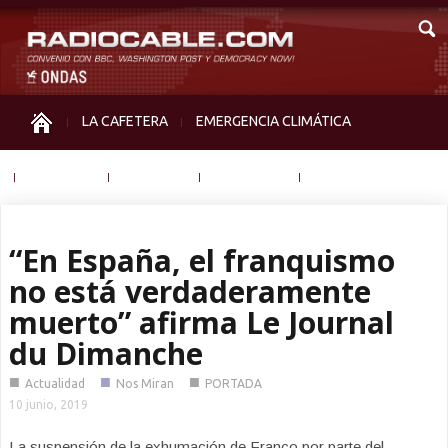
LA CAFETERA
EMERGENCIA CLIMÁTICA
IGUALDAD
MEMORIA
NOS MIRAN
OTRAS
“En España, el franquismo
no está verdaderamente
muerto” afirma Le Journal
du Dimanche
■
■
■
Actualidad
Nos Miran
PORTADA
10 junio, 2019
La suspensión de la exhumación de Franco por parte del