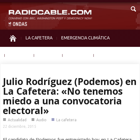
LA CAFETERA
EMERGENCIA CLIMÁTICA
IGUALDAD
MEMORIA
NOS MIRAN
OTRAS
Julio Rodríguez (Podemos) en
La Cafetera: «No tenemos
miedo a una convocatoria
electoral»
■
■
■
Actualidad
Audio
La cafetera
22 diciembre, 2015
El candidato de Podemos fue entrevistado hoy en La Cafetera