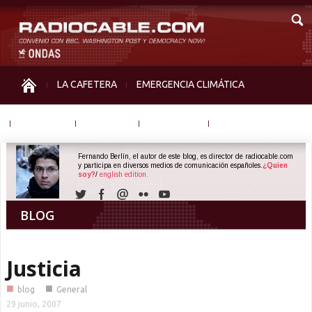
LA CAFETERA
EMERGENCIA CLIMÁTICA
IGUALDAD
MEMORIA
NOS MIRAN
OTRAS
Fernando Berlín, el autor de este blog, es director de radiocable.com
y participa en diversos medios de comunicación españoles.
¿Quien
soy?
/
english edition.
BLOG
Justicia
■
■
blog
General
29 junio, 2007