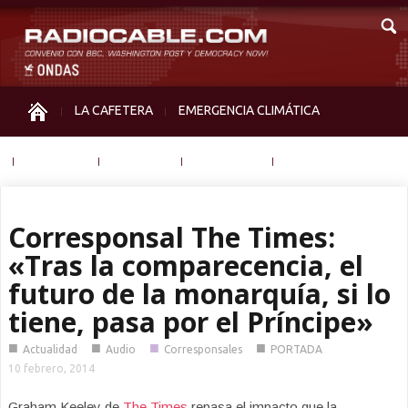
LA CAFETERA
EMERGENCIA CLIMÁTICA
IGUALDAD
MEMORIA
NOS MIRAN
OTRAS
Corresponsal The Times:
«Tras la comparecencia, el
futuro de la monarquía, si lo
tiene, pasa por el Príncipe»
■
■
■
■
Actualidad
Audio
Corresponsales
PORTADA
10 febrero, 2014
Graham Keeley de
The Times
repasa el impacto que la