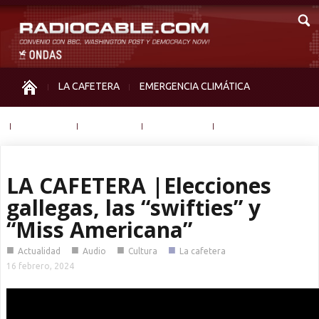
LA CAFETERA
EMERGENCIA CLIMÁTICA
IGUALDAD
MEMORIA
NOS MIRAN
OTRAS
LA CAFETERA |Elecciones
gallegas, las “swifties” y
“Miss Americana”
■
■
■
■
Actualidad
Audio
Cultura
La cafetera
16 febrero, 2024