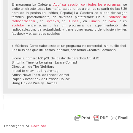
El programa La Cafetera -
Aquí su sección con todos los programas
- se
emite en directo todas las mañanas de lunes a viernes (a partir de las 8:30
hora de la península ibérica, España).La Cafetera se puede descargar
también, posteriormente, en diversas plataformas: En el
Podcast de
radiocable.com
, en
Spreaker
, en
iTunes
, en
TuneIn
, en
iVoox
, o en
Youtube,
entre otras . Es un programa de experimentación de
radiocable.com, de actualidad, y tiene como espacio de difusión twitter,
facebook y otras redes sociales.
♪ Músicas: Como sabes este es un programa no comercial, sin publicidad.
Las musicas que utilizamos, ademas, son todas Creative Commons:
Licencia número EX1pOL del gestor de derechos Artlist.IO
Sintonía: Time for Longing - Lance Conrad
Direction - de The Nightjars
I need to know - de Hrydromag
British News Team- de Lance Conrad
Paper Submarine - de Dawson Hollow
Hung Up - de Wesley Thomas
Descargar MP3
Download