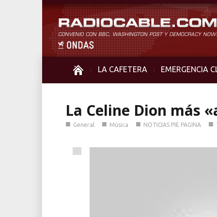
LA CAFETERA
EMERGENCIA C
La Celine Dion más 
■
■
■
■
General
Música
NOTICIAS PIE PAGINA