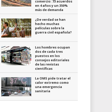
comercio: 73 acuerdos
en 4 años y un 350%
más de demanda
¿De verdad se han
hecho muchas
películas sobre la
guerra civil española?
Los hombres ocupan
dos de cada tres
puestos en los
consejos editoriales
de las revistas
científicas
La OMS pide tratar el
calor extremo como
una emergencia
sanitaria