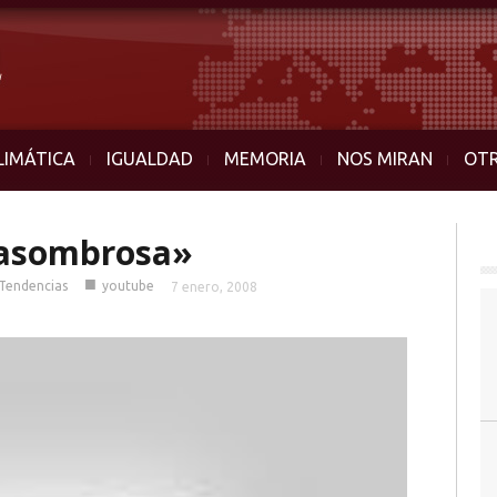
LIMÁTICA
IGUALDAD
MEMORIA
NOS MIRAN
OT
«asombrosa»
■
Tendencias
youtube
7 enero, 2008