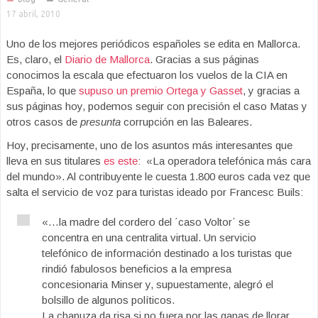
17 abril, 2010
Uno de los mejores periódicos españoles se edita en Mallorca.
Es, claro, el
Diario de Mallorca
. Gracias a sus páginas
conocimos la escala que efectuaron los vuelos de la CIA en
España, lo que
supuso un premio Ortega y Gasset
, y gracias a
sus páginas hoy, podemos seguir con precisión el caso Matas y
otros casos de
presunta
corrupción en las Baleares.
Hoy, precisamente, uno de los asuntos más interesantes que
lleva en sus titulares
es este
: «La operadora telefónica más cara
del mundo». Al contribuyente le cuesta 1.800 euros cada vez que
salta el servicio de voz para turistas ideado por Francesc Buils:
«…la madre del cordero del ´caso Voltor´ se
concentra en una centralita virtual. Un servicio
telefónico de información destinado a los turistas que
rindió fabulosos beneficios a la empresa
concesionaria Minser y, supuestamente, alegró el
bolsillo de algunos políticos.
La chapuza da risa si no fuera por las ganas de llorar