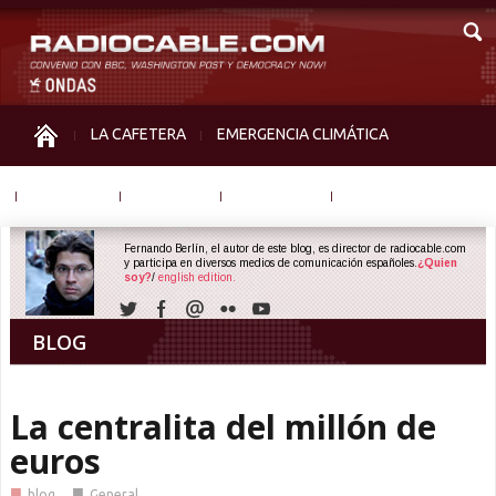
LA CAFETERA
EMERGENCIA CLIMÁTICA
IGUALDAD
MEMORIA
NOS MIRAN
OTRAS
Fernando Berlín, el autor de este blog, es director de radiocable.com
y participa en diversos medios de comunicación españoles.
¿Quien
soy?
/
english edition.
BLOG
La centralita del millón de
euros
■
■
blog
General