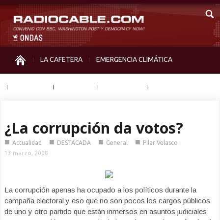
LA CAFETERA
EMERGENCIA CLIMÁTICA
IGUALDAD
MEMORIA
NOS MIRAN
OTRAS
¿La corrupción da votos?
■
■
■
■
Actualidad
DESTACADA
General
Pilar Velasco
13 marzo, 2008
La corrupción apenas ha ocupado a los políticos durante la
campaña electoral y eso que no son pocos los cargos públicos
de uno y otro partido que están inmersos en asuntos judiciales