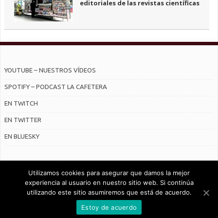
editoriales de las revistas científicas
YOUTUBE – NUESTROS VÍDEOS
SPOTIFY – PODCAST LA CAFETERA
EN TWITCH
EN TWITTER
EN BLUESKY
Utilizamos cookies para asegurar que damos la mejor
experiencia al usuario en nuestro sitio web. Si continúa
utilizando este sitio asumiremos que está de acuerdo.
© Radiocable en Internet S.L.
Estoy de acuerdo
CONTRATO DE SERVICIOS Y POLÍTICA DE PRIVACIDAD