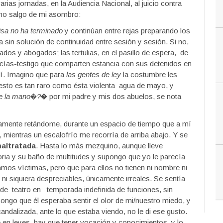
ias jornadas, en la Audiencia Nacional, al juicio contra
 no salgo de mi asombro:
isa no ha terminado
y continúan entre rejas preparando los
la sin solución de continuidad entre sesión y sesión. Si no,
dos y abogados; las tertulias, en el pasillo de espera, de
olicías-testigo que comparten estancia con sus detenidos en
lí. Imagino que para
las gentes de ley
la costumbre les
 esto es tan raro como ésta violenta agua de mayo, y
 de la mano�?�
por mi padre y mis dos abuelos, se nota
amente retándome, durante un espacio de tiempo que a mí
 mientras un escalofrío me recorría de arriba abajo. Y se
altratada
. Hasta lo más mezquino, aunque lleve
ria y su baño de multitudes y supongo que yo le parecía
amos víctimas, pero que para ellos no tienen ni nombre ni
siquiera despreciables, únicamente irreales. Se sentía
 de teatro en temporada indefinida de funciones, sin
ongo que él esperaba sentir el olor de mi/nuestro miedo, y
dalizada, ante lo que estaba viendo, no le di ese gusto.
 en leyes, hay que tener vocación y conocimientos, y lo