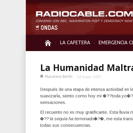
LA CAFETERA
EMERGENCIA C
La Humanidad Maltra
■
Macarena Berlín
24 mayo, 2007
Después de una etapa de intensa actividad en l
suavizarla, siento como hoy mi �??toda yo�?�
sensaciones.
El recuento no es muy gratificante. Esta lluvia 
�?? la sequía ha terminado�?�,
me esta tran
todas sus consecuencias.