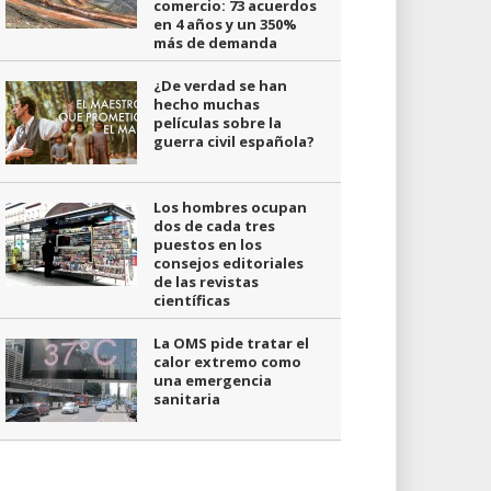
comercio: 73 acuerdos
en 4 años y un 350%
más de demanda
¿De verdad se han
hecho muchas
películas sobre la
guerra civil española?
Los hombres ocupan
dos de cada tres
puestos en los
consejos editoriales
de las revistas
científicas
La OMS pide tratar el
calor extremo como
una emergencia
sanitaria