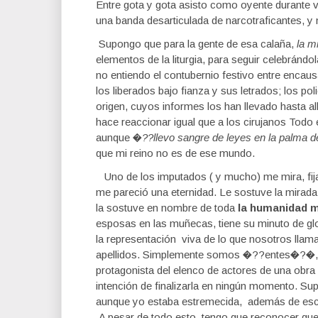
Entre gota y gota asisto como oyente durante var
una banda desarticulada de narcotraficantes, y
Supongo que para la gente de esa calaña,
la m
elementos de la liturgia, para seguir celebrándo
no entiendo el contubernio festivo entre encausa
los liberados bajo fianza y sus letrados; los p
origen, cuyos informes los han llevado hasta al
hace reaccionar igual que a los cirujanos Todo
aunque
�??llevo sangre de leyes en la palma
que mi reino no es de ese mundo.
Uno de los imputados ( y mucho) me mira, fij
me pareció una eternidad. Le sostuve la mirada,
la sostuve en nombre de toda
la humanidad m
esposas en las muñecas, tiene su minuto de glo
la representación viva de lo que nosotros llam
apellidos. Simplemente somos �??entes�?�, ni 
protagonista del elenco de actores de una obra
intención de finalizarla en ningún momento. Sup
aunque yo estaba estremecida, además de escan
A pesar de todo esto, tengo que reconocer que