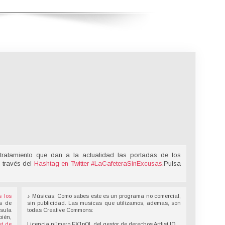
tratamiento que dan a la actualidad las portadas de los
 través del
Hashtag en Twitter
#LaCafeteraSinExcusas
.
Pulsa
s los
♪ Músicas: Como sabes este es un programa no comercial,
s de
sin publicidad. Las musicas que utilizamos, ademas, son
nsula
todas Creative Commons:
bién,
t de
Licencia número EX1pOL del gestor de derechos Artlist.IO