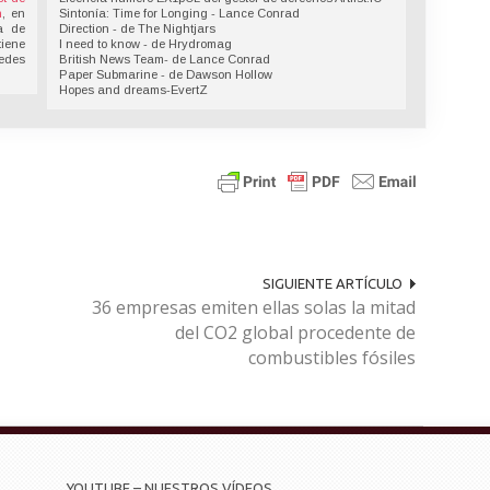
n
, en
Sintonía: Time for Longing - Lance Conrad
a de
Direction - de The Nightjars
tiene
I need to know - de Hrydromag
redes
British News Team- de Lance Conrad
Paper Submarine - de Dawson Hollow
Hopes and dreams-EvertZ
SIGUIENTE ARTÍCULO
36 empresas emiten ellas solas la mitad
del CO2 global procedente de
combustibles fósiles
YOUTUBE – NUESTROS VÍDEOS