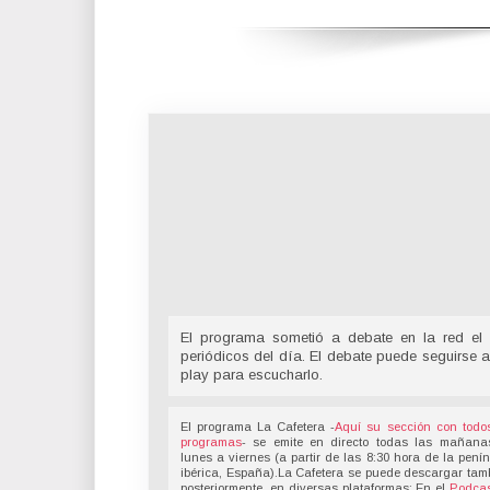
El programa sometió a debate en la red el 
periódicos del día. El debate puede seguirse a
play para escucharlo.
El programa La Cafetera -
Aquí su sección con todo
programas
- se emite en directo todas las mañana
lunes a viernes (a partir de las 8:30 hora de la pení
ibérica, España).La Cafetera se puede descargar tam
posteriormente, en diversas plataformas: En el
Podcas