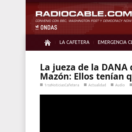
LA CAFETERA
EMERGENCIA C
La jueza de la DANA 
Mazón: Ellos tenían q
■
■
■
1rssNoticiasCafetera
Actualidad
Audio