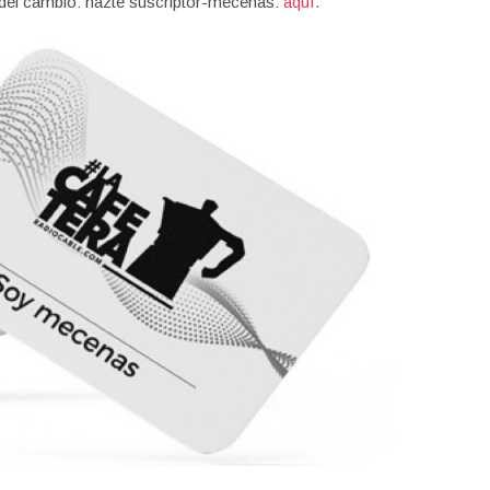
 del cambio: hazte suscriptor-mecenas:
aquí.