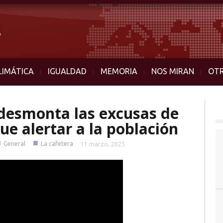
LIMÁTICA
IGUALDAD
MEMORIA
NOS MIRAN
OT
desmonta las excusas de
ue alertar a la población
■
■
General
La cafetera
11 marzo, 2025