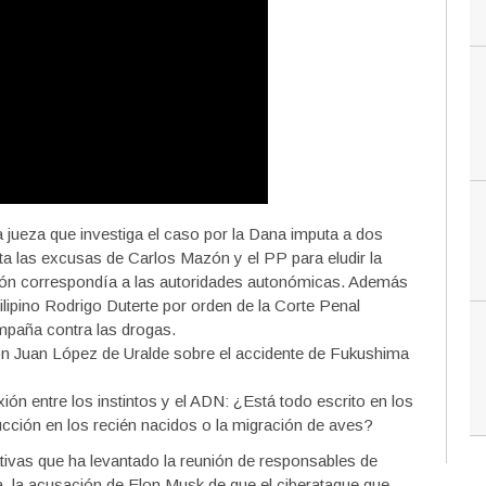
a jueza que investiga el caso por la Dana imputa a dos
a las excusas de Carlos Mazón y el PP para eludir la
lación correspondía a las autoridades autonómicas. Además
ilipino Rodrigo Duterte por orden de la Corte Penal
ampaña contra las drogas.
 Juan López de Uralde sobre el accidente de Fukushima
n entre los instintos y el ADN: ¿Está todo escrito en los
cción en los recién nacidos o la migración de aves?
tivas que ha levantado la reunión de responsables de
a, la acusación de Elon Musk de que el ciberataque que