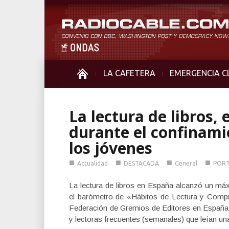
LA CAFETERA
EMERGENCIA C
La lectura de libros,
durante el confinami
los jóvenes
■
■
■
■
Actualidad
DESTACADA
General
POR
La lectura de libros en España alcanzó un má
el barómetro de «Hábitos de Lectura y Compra
Federación de Gremios de Editores en España
y lectoras frecuentes (semanales) que leían un