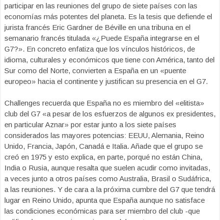
participar en las reuniones del grupo de siete países con las
economías más potentes del planeta. Es la tesis que defiende el
jurista francés Eric Gardner de Béville en una tribuna en el
semanario francés titulada «¿Puede España integrarse en el
G7?». En concreto enfatiza que los vínculos históricos, de
idioma, culturales y económicos que tiene con América, tanto del
Sur como del Norte, convierten a España en un «puente
europeo» hacia el continente y justifican su presencia en el G7.
Challenges recuerda que España no es miembro del «elitista»
club del G7 «a pesar de los esfuerzos de algunos ex presidentes,
en particular Aznar» por estar junto a los siete países
considerados las mayores potencias: EEUU, Alemania, Reino
Unido, Francia, Japón, Canadá e Italia. Añade que el grupo se
creó en 1975 y esto explica, en parte, porqué no están China,
India o Rusia, aunque resalta que suelen acudir como invitadas,
a veces junto a otros países como Australia, Brasil o Sudáfrica,
a las reuniones. Y de cara a la próxima cumbre del G7 que tendrá
lugar en Reino Unido, apunta que España aunque no satisface
las condiciones económicas para ser miembro del club -que