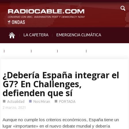
LA CAFETERA
EMERGENCIA CLIMÁTICA
IGUALDAD
MEMORIA
NOS MIRAN
OTRAS
¿Debería España integrar el
G7? En Challenges,
defienden que sí
■
■
■
Actualidad
Nos Miran
PORTADA
2 marzo, 2021
Aunque no cumple los criterios económicos, España tiene un
lugar «importante» en el nuevo debate mundial y debería