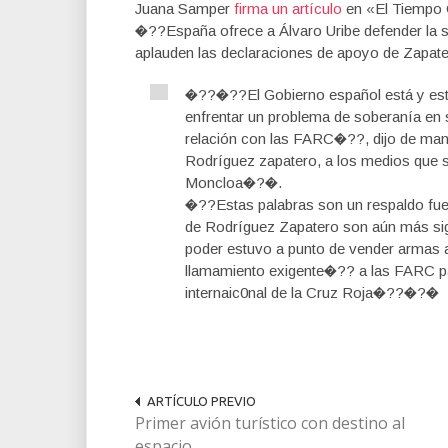
Juana Samper
firma un artículo
en «El Tiempo O
�??España ofrece a Álvaro Uribe defender la 
aplauden las declaraciones de apoyo de Zapatero
�??�??El Gobierno español está y est
enfrentar un problema de soberanía en 
relación con las FARC�??, dijo de mane
Rodríguez zapatero, a los medios que s
Moncloa�?�.
�??Estas palabras son un respaldo fuer
de Rodríguez Zapatero son aún más signi
poder estuvo a punto de vender armas 
llamamiento exigente�?? a las FARC par
internaic0nal de la Cruz Roja�??�?�
ARTÍCULO PREVIO
Primer avión turístico con destino al
espacio