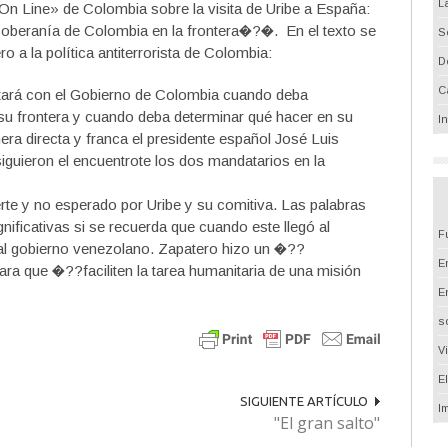
L
n Line» de Colombia sobre la visita de Uribe a España:
soberanía de Colombia en la frontera�?�. En el texto se
S
 a la política antiterrorista de Colombia:
D
C
ará con el Gobierno de Colombia cuando deba
su frontera y cuando deba determinar qué hacer en su
I
ra directa y franca el presidente español José Luis
iguieron el encuentrote los dos mandatarios en la
te y no esperado por Uribe y su comitiva. Las palabras
ficativas si se recuerda que cuando este llegó al
F
al gobierno venezolano. Zapatero hizo un �??
Em
a que �??faciliten la tarea humanitaria de una misión
E
s
V
E
SIGUIENTE ARTÍCULO
I
"El gran salto"