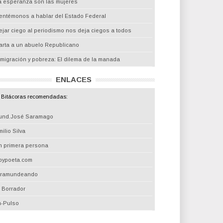
a esperanza son las mujeres
entémonos a hablar del Estado Federal
ejar ciego al periodismo nos deja ciegos a todos
arta a un abuelo Republicano
nmigración y pobreza: El dilema de la manada
ENLACES
Bitácoras recomendadas:
und.José Saramago
ilio Silva
n primera persona
oypoeta.com
iramundeando
l Borrador
m-Pulso