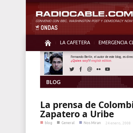
LA CAFETERA
EMERGENCIA C
Fernando Berlín, el autor de este blog, es dir
¿Quien soy?
/
english edition.
BLOG
La prensa de Colombi
Zapatero a Uribe
■
■
■
blog
General
Nos Miran
24 enero, 2008