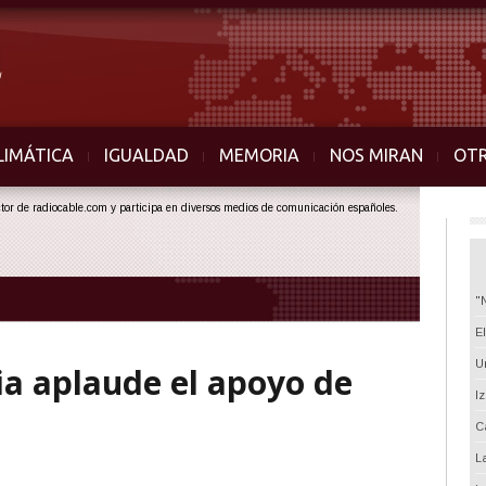
LIMÁTICA
IGUALDAD
MEMORIA
NOS MIRAN
OT
ector de radiocable.com y participa en diversos medios de comunicación españoles.
"
E
U
a aplaude el apoyo de
I
C
L