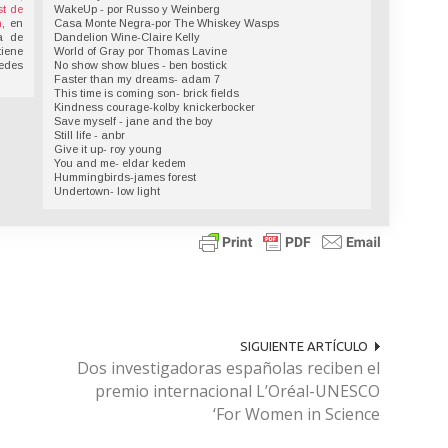
t de
WakeUp - por Russo y Weinberg
n
, en
Casa Monte Negra-por The Whiskey Wasps
a de
Dandelion Wine-Claire Kelly
tiene
World of Gray por Thomas Lavine
redes
No show show blues - ben bostick
Faster than my dreams- adam 7
This time is coming son- brick fields
Kindness courage-kolby knickerbocker
Save myself - jane and the boy
Still life - anbr
Give it up- roy young
You and me- eldar kedem
Hummingbirds-james forest
Undertown- low light
SIGUIENTE ARTÍCULO
Dos investigadoras españolas reciben el
premio internacional L’Oréal-UNESCO
‘For Women in Science