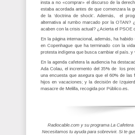
insta a no «comprar» el discurso de la derecha
estaba acordada antes de que comenzara la gu
de la ‘doctrina de shock’. Además, el pro
alternativa al rumbo marcado por la OTAN? ¿E
acaben con la crisis actual? ¿Acierta el PSOE d
En la página internacional, además, ha habido
en Copenhague que ha terminado con la vida 
protesta indígena que busca cambiar el país. y 
En la agenda cafetera la audiencia ha destacad
Ada Colau, el incremento del 35% de los precio
una encuesta que asegura que el 60% de las fa
hijos en vacaciones; y la decisión de Izquie
masacre de Melilla, recogida por Público.es.
Radiocable.com y su programa La Cafetera se
Necesitamos tu ayuda para sobrevivir. Si te gu