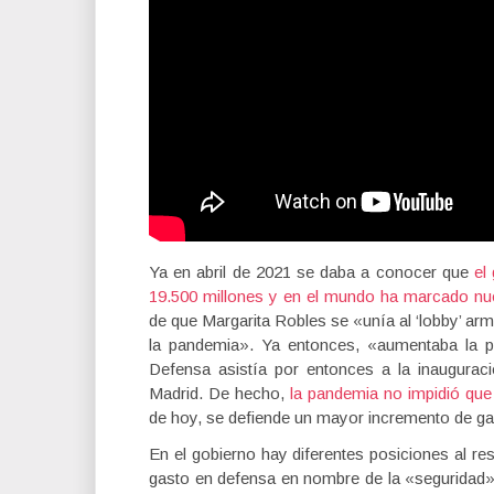
Ya en abril de 2021 se daba a conocer que
el
19.500 millones y en el mundo ha marcado n
de que Margarita Robles se «unía al ‘lobby’ arm
la pandemia». Ya entonces, «aumentaba la pre
Defensa asistía por entonces a la inaugurac
Madrid. De hecho,
la pandemia no impidió que 
de hoy, se defiende un mayor incremento de gast
En el gobierno hay diferentes posiciones al res
gasto en defensa en nombre de la «seguridad