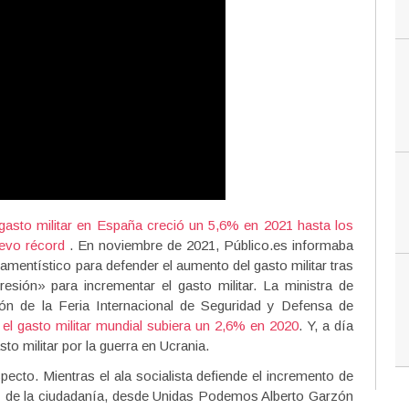
 gasto militar en España creció un 5,6% en 2021 hasta los
uevo récord
. En noviembre de 2021, Público.es informaba
amentístico para defender el aumento del gasto militar tras
sión» para incrementar el gasto militar. La ministra de
ión de la Feria Internacional de Seguridad y Defensa de
el gasto militar mundial subiera un 2,6% en 2020
. Y, a día
o militar por la guerra en Ucrania.
pecto. Mientras el ala socialista defiende el incremento de
» de la ciudadanía, desde Unidas Podemos Alberto Garzón