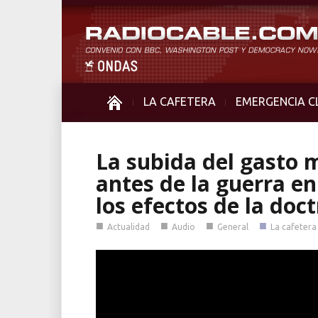
LA CAFETERA
EMERGENCIA C
La subida del gasto m
antes de la guerra e
los efectos de la doc
■
■
■
■
Actualidad
Audio
General
La cafetera