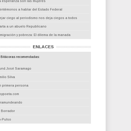
a esperanza son las mujeres
entémonos a hablar del Estado Federal
ejar ciego al periodismo nos deja ciegos a todos
arta a un abuelo Republicano
nmigración y pobreza: El dilema de la manada
ENLACES
Bitácoras recomendadas:
und.José Saramago
ilio Silva
n primera persona
oypoeta.com
iramundeando
l Borrador
m-Pulso