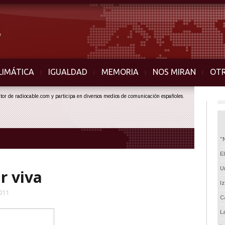
LIMÁTICA
IGUALDAD
MEMORIA
NOS MIRAN
OT
ector de radiocable.com y participa en diversos medios de comunicación españoles.
"
E
U
r viva
I
2011
C
L