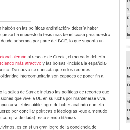
L
S
D
C
halcón en las políticas antiinflación- debería haber
que se ha impuesto la tesis más beneficiosa para nuestro
I
e deuda soberana por parte del BCE, lo que suponía un
tucional alemán
al rescate de Grecia, el mercado debería
reciendo más atractivo
y las bolsas -incluida la española-
F
ánico. De nuevo se constata que ni los recortes
solidaridad intercomunitaria son capaces de poner fin a
Em
E
la salida de Stark e incluso las políticas de recortes que
s
siones que vive la UE en su lucha por mantenerse viva,
V
apuntarse el discutible logro de haber acabado con ella
E
fuerzo por conciliar políticas e ideologías -que a menudo
Vs compra de duda)- está siendo titánico.
I
ivimos, es en sí un gran logro de la conciencia de