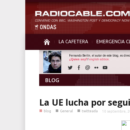
LA CAFETERA
EMERGENCIA C
Fernando Berlín, el autor de este blog, es dir
¿Quien soy?
/
english edition.
BLOG
La UE lucha por segui
■
■
■
blog
General
twitteada
10 septiembre, 