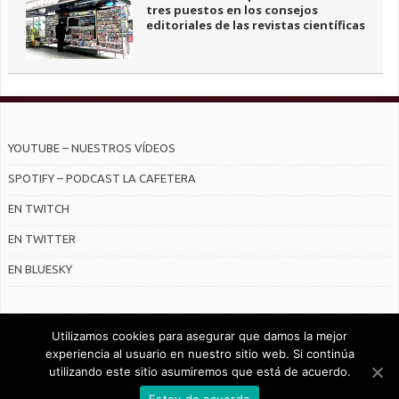
tres puestos en los consejos
editoriales de las revistas científicas
YOUTUBE – NUESTROS VÍDEOS
SPOTIFY – PODCAST LA CAFETERA
EN TWITCH
EN TWITTER
EN BLUESKY
Utilizamos cookies para asegurar que damos la mejor
experiencia al usuario en nuestro sitio web. Si continúa
utilizando este sitio asumiremos que está de acuerdo.
© Radiocable en Internet S.L.
Estoy de acuerdo