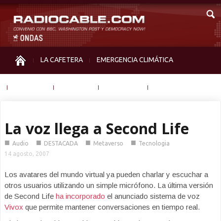
LA CAFETERA
EMERGENCIA CLIMÁTICA
IGUALDAD
MEMORIA
NOS MIRAN
OTRAS
La voz llega a Second Life
■
■
■
■
Audio
DESTACADA
Metaverso
Tecnologia
14 agosto, 2007
Los avatares del mundo virtual ya pueden charlar y escuchar a
otros usuarios utilizando un simple micrófono. La última versión
de Second Life
ha incorporado
el anunciado sistema de voz
Vivox
que permite mantener conversaciones en tiempo real.