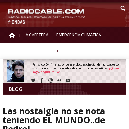
LA CAFETERA
EMERGENCIA CLIMÁTICA
IGUALDAD
MEMORIA
NOS MIRAN
OTRAS
Fernando Berlín, el autor de este blog, es director de radiocable.com
y participa en diversos medios de comunicación españoles.
¿Quien
soy?
/
english edition.
BLOG
Las nostalgia no se nota
teniendo EL MUNDO..de
PedroJ