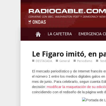
LA CAFETERA
EMERGENCIA C
Le Figaro imitó, en p
■
■
■
■
DESTACADA
General
Periodismo
Tend
El mercado periodístico y de Internet francés es
el número 1 entre los medios digitales galos en 
mes de junio. Para celebrarlo, segun cuenta E
decisión:
modificar la maquetación de su edició
coincidiendo con el rediseño de la página web