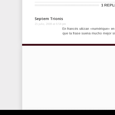
1 REPL
Septem Trionis
21 julio, 2008 at 6:54 pm
En francés utiizan «numérique» en
que la frase suena mucho mejor si s