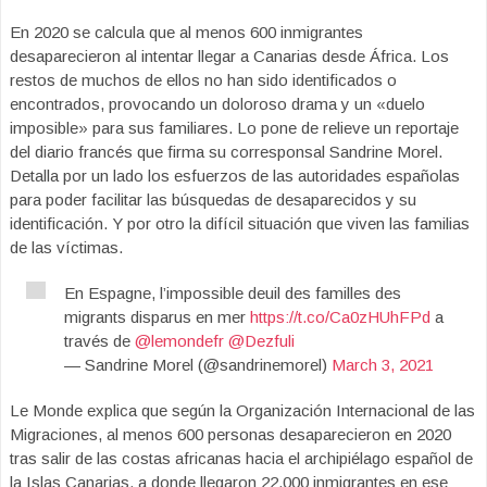
En 2020 se calcula que al menos 600 inmigrantes
desaparecieron al intentar llegar a Canarias desde África. Los
restos de muchos de ellos no han sido identificados o
encontrados, provocando un doloroso drama y un «duelo
imposible» para sus familiares. Lo pone de relieve un reportaje
del diario francés que firma su corresponsal Sandrine Morel.
Detalla por un lado los esfuerzos de las autoridades españolas
para poder facilitar las búsquedas de desaparecidos y su
identificación. Y por otro la difícil situación que viven las familias
de las víctimas.
En Espagne, l’impossible deuil des familles des
migrants disparus en mer
https://t.co/Ca0zHUhFPd
a
través de
@lemondefr
@Dezfuli
— Sandrine Morel (@sandrinemorel)
March 3, 2021
Le Monde explica que según la Organización Internacional de las
Migraciones, al menos 600 personas desaparecieron en 2020
tras salir de las costas africanas hacia el archipiélago español de
la Islas Canarias, a donde llegaron 22.000 inmigrantes en ese