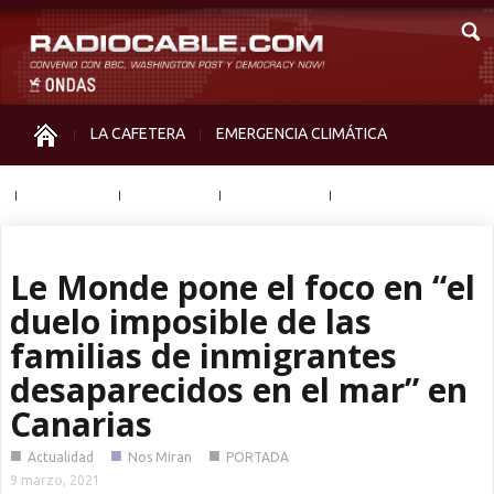
LA CAFETERA
EMERGENCIA CLIMÁTICA
IGUALDAD
MEMORIA
NOS MIRAN
OTRAS
Le Monde pone el foco en “el
duelo imposible de las
familias de inmigrantes
desaparecidos en el mar” en
Canarias
■
■
■
Actualidad
Nos Miran
PORTADA
9 marzo, 2021