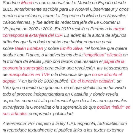
Sandrine
Morel
es corresponsal de Le Monde en España desde
2010. Anteriormente escribía para Le Nouvel Observateur y otros
medios francófonos, como La Depeche du Midi o Les Nouvelles
caledoniennes, y fue además redactora jefe de Le Courrier D
´Espagne de 2007 a 2010. En 2019 recibió el Premio a la
mejor
corresponsal extanjera del CIP
. Es además la autora de algunos
artículos que han dado mucho que hablar como un perfil
sobre
Belén Esteban
y sobre
Emilio Silva
, “el hombre que quiere
acabar con Franco, o la advertencia de la
“engañosa” eficacia
en
la frontera de Melilla junto con textos que resaltan el
papel de la
economía sumergida
para evitar una revolución, las acusaciones
de
manipulación en TVE
o la denuncia de que
no se afronta el
dopaje
. Y en junio de 2018 publicó “
En el huracán catalán
”, un
libro que ha tenido un gran eco, en el que detalla cómo ha vivido
todo el proceso independentista en Cataluña y donde revela
aspectos como el trato preferencial que dio a los corresponsales
extranjeros la Generalitat o la sugerencia de que
podían “influir” en
sus artículos
comprando publicidad.
Advertencia: Por respeto a la ley L.P.I. española, radiocable.com
ni reproduce textualmente ni publica links a los textos externos