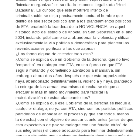
“intentar reorganizar” en su día la entonces ilegalizada “Herri
Batasuna”. Es curioso que este mortífero intento de
criminalización se dirija precisamente contra el hombre que
dentro de ese sector político afín a los planteamientos políticos
de ETA, enarboló la bandera de la NO VIOLENCIA, en aquel
histórico acto del estadio de Anoeta, en San Sebastián en el año
2004, instando públicamente a abandonar la violencia y utilizar
exclusivamente la vía política y democrática para plantear las
reivindicaciones políticas a las que aspiran
¿Hay forma alguna de entender todo esto?
¿Cómo se explica que un Gobierno de la derecha, que no tuvo
“empacho” en dialogar con ETA, en una época en que ETA
seguía matando y cometiendo atentados a mansalva, sin
embargo ahora dos años después de que esta organización
haya abandonado definitivamente la violencia y haya planteado
la entrega de las armas, esa misma derecha se niegue a
efectuar el más mínimo movimiento para facilitar la
materialización de estos planteamientos?
¿Cómo se explica que ese Gobierno de la derecha se niegue a
cualquier dialogo, no ya con ETA, sino con los partidos políticos
partidarios de ahondar en el proceso (y que son todos, menos
la derecha) con el objetivo de buscar cuanto antes (antes de que
esta expectativa de paz se malogre con una “vuelta atrás” de
sus integrantes) el cauce adecuado para terminar definitivamente
con una situación que se viene padeciendo desde hace más de