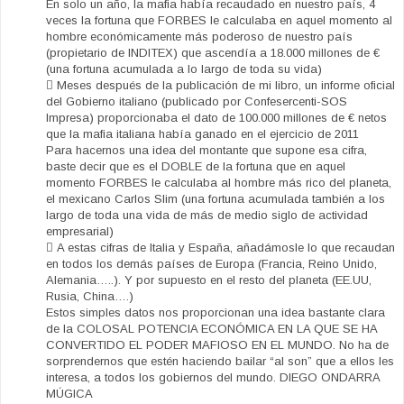
En solo un año, la mafia había recaudado en nuestro país, 4
veces la fortuna que FORBES le calculaba en aquel momento al
hombre económicamente más poderoso de nuestro país
(propietario de INDITEX) que ascendía a 18.000 millones de €
(una fortuna acumulada a lo largo de toda su vida)
 Meses después de la publicación de mi libro, un informe oficial
del Gobierno italiano (publicado por Confesercenti-SOS
Impresa) proporcionaba el dato de 100.000 millones de € netos
que la mafia italiana había ganado en el ejercicio de 2011
Para hacernos una idea del montante que supone esa cifra,
baste decir que es el DOBLE de la fortuna que en aquel
momento FORBES le calculaba al hombre más rico del planeta,
el mexicano Carlos Slim (una fortuna acumulada también a los
largo de toda una vida de más de medio siglo de actividad
empresarial)
 A estas cifras de Italia y España, añadámosle lo que recaudan
en todos los demás países de Europa (Francia, Reino Unido,
Alemania…..). Y por supuesto en el resto del planeta (EE.UU,
Rusia, China….)
Estos simples datos nos proporcionan una idea bastante clara
de la COLOSAL POTENCIA ECONÓMICA EN LA QUE SE HA
CONVERTIDO EL PODER MAFIOSO EN EL MUNDO. No ha de
sorprendernos que estén haciendo bailar “al son” que a ellos les
interesa, a todos los gobiernos del mundo. DIEGO ONDARRA
MÚGICA