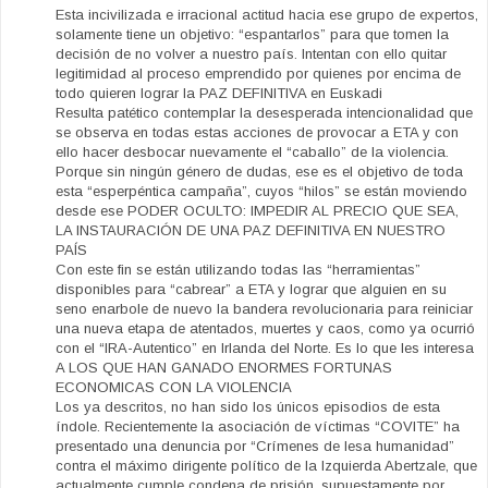
Esta incivilizada e irracional actitud hacia ese grupo de expertos,
solamente tiene un objetivo: “espantarlos” para que tomen la
decisión de no volver a nuestro país. Intentan con ello quitar
legitimidad al proceso emprendido por quienes por encima de
todo quieren lograr la PAZ DEFINITIVA en Euskadi
Resulta patético contemplar la desesperada intencionalidad que
se observa en todas estas acciones de provocar a ETA y con
ello hacer desbocar nuevamente el “caballo” de la violencia.
Porque sin ningún género de dudas, ese es el objetivo de toda
esta “esperpéntica campaña”, cuyos “hilos” se están moviendo
desde ese PODER OCULTO: IMPEDIR AL PRECIO QUE SEA,
LA INSTAURACIÓN DE UNA PAZ DEFINITIVA EN NUESTRO
PAÍS
Con este fin se están utilizando todas las “herramientas”
disponibles para “cabrear” a ETA y lograr que alguien en su
seno enarbole de nuevo la bandera revolucionaria para reiniciar
una nueva etapa de atentados, muertes y caos, como ya ocurrió
con el “IRA-Autentico” en Irlanda del Norte. Es lo que les interesa
A LOS QUE HAN GANADO ENORMES FORTUNAS
ECONOMICAS CON LA VIOLENCIA
Los ya descritos, no han sido los únicos episodios de esta
índole. Recientemente la asociación de víctimas “COVITE” ha
presentado una denuncia por “Crímenes de lesa humanidad”
contra el máximo dirigente político de la Izquierda Abertzale, que
actualmente cumple condena de prisión, supuestamente por