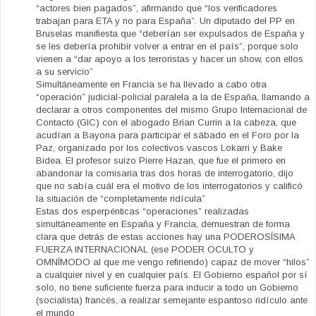
“actores bien pagados”, afirmando que “los verificadores
trabajan para ETA y no para España”. Un diputado del PP en
Bruselas manifiesta que “deberían ser expulsados de España y
se les debería prohibir volver a entrar en el país”, porque solo
vienen a “dar apoyo a los terroristas y hacer un show, con ellos
a su servicio”
Simultáneamente en Francia se ha llevado a cabo otra
“operación” judicial-policial paralela a la de España, llamando a
declarar a otros componentes del mismo Grupo Internacional de
Contacto (GIC) con el abogado Brian Currin a la cabeza, que
acudían a Bayona para participar el sábado en el Foro por la
Paz, organizado por los colectivos vascos Lokarri y Bake
Bidea. El profesor suizo Pierre Hazan, que fue el primero en
abandonar la comisaria tras dos horas de interrogatorio, dijo
que no sabía cuál era el motivo de los interrogatorios y calificó
la situación de “completamente ridícula”
Estas dos esperpénticas “operaciones” realizadas
simultáneamente en España y Francia, demuestran de forma
clara que detrás de estas acciones hay una PODEROSÍSIMA
FUERZA INTERNACIONAL (ese PODER OCULTO y
OMNÍMODO al que me vengo refiriendo) capaz de mover “hilos”
a cualquier nivel y en cualquier país. El Gobierno español por sí
solo, no tiene suficiente fuerza para inducir a todo un Gobierno
(socialista) francés, a realizar semejante espantoso ridículo ante
el mundo