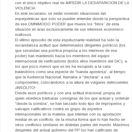
con el único objetivo real de IMPEDIR LA DESAPARICION DE LA
VIOLENCIA
En este escenario, se están viviendo situaciones tan
esperpénticas que solo se pueden entender desde la perspectiva
de ese OMNIMODO PODER que mueve los “hilos” de esta
situación en aras exclusivamente de sus intereses económico-
mafiosos
El último episodio de esta espeluznante realidad ha sido la
escandalosa actitud que determinados dirigentes políticos (los
que secundan una política propicia a los intereses de ese
poder) han mantenido hacia los miembros del equipo
internacional de verificadores (todos ellos miembros del GIC), a
los que poco menos que se les ha escupido a la cara
tratándolos como una especie de “banda apestosa”, al tiempo
que la Audiencia Nacional, llamaba a “declarar” a sus
componentes, colocándolos a la altura de vulgares delincuentes.
¡INSÓLITO!
Desde esos políticos y con una actitud irracional, propia de
quien obedece bárbaras consignas de los que actúan y ordenan
“desde la sombra”, se han lanzado todo tipo de improperios y
salvajes calificativos contra un grupo de expertos
internacionales en la materia, que intentan con su aportación
mediar en un conflicto, de la misma forma que lo han hecho en
otros conflictos similares en distintas partes del mundo. Máximos
dirigentes del actual gobierno del PP los han calificado de