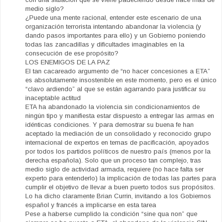
medio siglo?
¿Puede una mente racional, entender este escenario de una
organización terrorista intentando abandonar la violencia (y
dando pasos importantes para ello) y un Gobierno poniendo
todas las zancadillas y dificultades imaginables en la
consecución de ese propósito?
LOS ENEMIGOS DE LA PAZ
El tan cacareado argumento de “no hacer concesiones a ETA”
es absolutamente insostenible en este momento, pero es el único
“clavo ardiendo” al que se están agarrando para justificar su
inaceptable actitud
ETA ha abandonado la violencia sin condicionamientos de
ningún tipo y manifiesta estar dispuesto a entregar las armas en
idénticas condiciones. Y para demostrar su buena fe han
aceptado la mediación de un consolidado y reconocido grupo
internacional de expertos en temas de pacificación, apoyados
por todos los partidos políticos de nuestro país (menos por la
derecha española). Solo que un proceso tan complejo, tras
medio siglo de actividad armada, requiere (no hace falta ser
experto para entenderlo) la implicación de todas las partes para
cumplir el objetivo de llevar a buen puerto todos sus propósitos.
Lo ha dicho claramente Brian Currin, invitando a los Gobiernos
español y francés a implicarse en esta tarea
Pese a haberse cumplido la condición “sine qua non” que