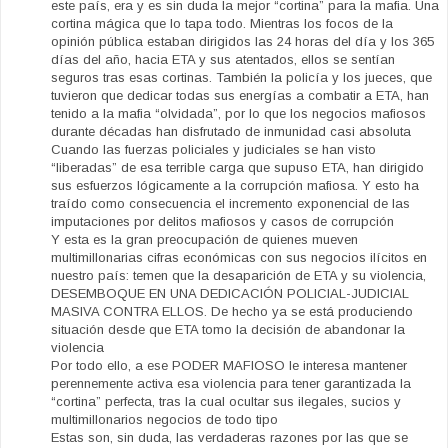
este país, era y es sin duda la mejor “cortina” para la mafia. Una
cortina mágica que lo tapa todo. Mientras los focos de la
opinión pública estaban dirigidos las 24 horas del día y los 365
días del año, hacia ETA y sus atentados, ellos se sentían
seguros tras esas cortinas. También la policía y los jueces, que
tuvieron que dedicar todas sus energías a combatir a ETA, han
tenido a la mafia “olvidada”, por lo que los negocios mafiosos
durante décadas han disfrutado de inmunidad casi absoluta
Cuando las fuerzas policiales y judiciales se han visto
“liberadas” de esa terrible carga que supuso ETA, han dirigido
sus esfuerzos lógicamente a la corrupción mafiosa. Y esto ha
traído como consecuencia el incremento exponencial de las
imputaciones por delitos mafiosos y casos de corrupción
Y esta es la gran preocupación de quienes mueven
multimillonarias cifras económicas con sus negocios ilícitos en
nuestro país: temen que la desaparición de ETA y su violencia,
DESEMBOQUE EN UNA DEDICACIÓN POLICIAL-JUDICIAL
MASIVA CONTRA ELLOS. De hecho ya se está produciendo
situación desde que ETA tomo la decisión de abandonar la
violencia
Por todo ello, a ese PODER MAFIOSO le interesa mantener
perennemente activa esa violencia para tener garantizada la
“cortina” perfecta, tras la cual ocultar sus ilegales, sucios y
multimillonarios negocios de todo tipo
Estas son, sin duda, las verdaderas razones por las que se