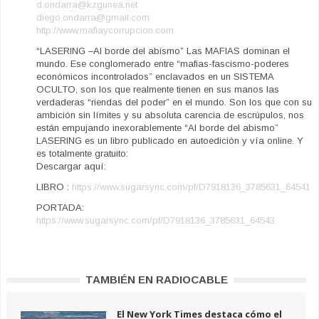
d.ondarra@kzgunea.net
diego.ondarra@gmail.com
http://www.mafiaycorrupcion.com
“LASERING –Al borde del abismo” Las MAFIAS dominan el
mundo. Ese conglomerado entre “mafias-fascismo-poderes
económicos incontrolados” enclavados en un SISTEMA
OCULTO, son los que realmente tienen en sus manos las
verdaderas “riendas del poder” en el mundo. Son los que con su
ambición sin límites y su absoluta carencia de escrúpulos, nos
están empujando inexorablemente “Al borde del abismo”
LASERING es un libro publicado en autoedición y vía online. Y
es totalmente gratuito:
Descargar aquí:
LIBRO :
https://www.sugarsync.com/pf/D7918136_3785631_64541
PORTADA:
https://www.sugarsync.com/pf/D7918136_3785631_64543
TAMBIÉN EN RADIOCABLE
El New York Times destaca cómo el