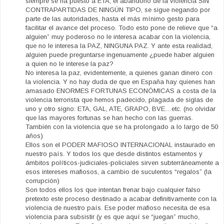
siempre se ha puesto a ETA, el abandono de la violencia SIN
CONTRAPARTIDAS DE NINGÚN TIPO, se sigue negando por
parte de las autoridades, hasta el más mínimo gesto para
facilitar el avance del proceso. Todo esto pone de relieve que “a
alguien” muy poderoso no le interesa acabar con la violencia,
que no le interesa la PAZ, NINGUNA PAZ. Y ante esta realidad,
alguien puede preguntarse ingenuamente ¿puede haber alguien
a quien no le interese la paz?
No interesa la paz, evidentemente, a quienes ganan dinero con
la violencia. Y no hay duda de que en España hay quienes han
amasado ENORMES FORTUNAS ECONÓMICAS a costa de la
violencia terrorista que hemos padecido, plagada de siglas de
uno y otro signo: ETA, GAL, ATE, GRAPO, BVE…etc. (no olvidar
que las mayores fortunas se han hecho con las guerras.
También con la violencia que se ha prolongado a lo largo de 50
años)
Ellos son el PODER MAFIOSO INTERNACIONAL instaurado en
nuestro país. Y todos los que desde distintos estamentos y
ámbitos políticos-judiciales-policiales sirven subterráneamente a
esos intereses mafiosos, a cambio de suculentos “regalos” (la
corrupción)
Son todos ellos los que intentan frenar bajo cualquier falso
pretexto este proceso destinado a acabar definitivamente con la
violencia de nuestro país. Ese poder mafioso necesita de esa
violencia para subsistir (y es que aquí se “juegan” mucho,