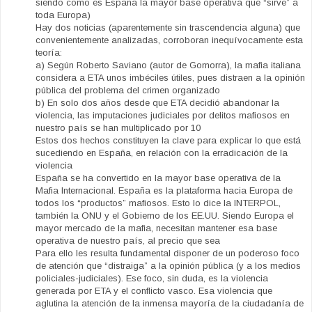
siendo como es España la mayor base operativa que “sirve” a
toda Europa)
Hay dos noticias (aparentemente sin trascendencia alguna) que
convenientemente analizadas, corroboran inequívocamente esta
teoría:
a) Según Roberto Saviano (autor de Gomorra), la mafia italiana
considera a ETA unos imbéciles útiles, pues distraen a la opinión
pública del problema del crimen organizado
b) En solo dos años desde que ETA decidió abandonar la
violencia, las imputaciones judiciales por delitos mafiosos en
nuestro país se han multiplicado por 10
Estos dos hechos constituyen la clave para explicar lo que está
sucediendo en España, en relación con la erradicación de la
violencia
España se ha convertido en la mayor base operativa de la
Mafia Internacional. España es la plataforma hacia Europa de
todos los “productos” mafiosos. Esto lo dice la INTERPOL,
también la ONU y el Gobierno de los EE.UU. Siendo Europa el
mayor mercado de la mafia, necesitan mantener esa base
operativa de nuestro país, al precio que sea
Para ello les resulta fundamental disponer de un poderoso foco
de atención que “distraiga” a la opinión pública (y a los medios
policiales-judiciales). Ese foco, sin duda, es la violencia
generada por ETA y el conflicto vasco. Esa violencia que
aglutina la atención de la inmensa mayoría de la ciudadanía de