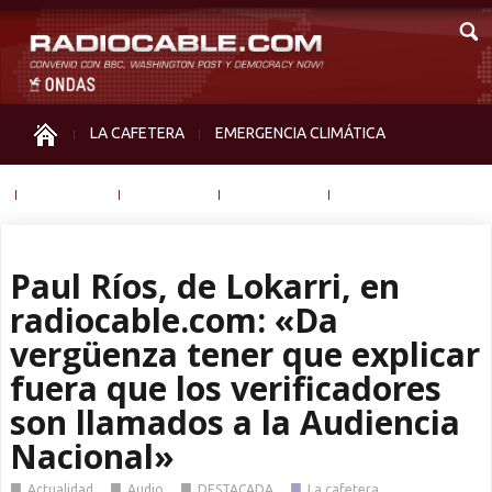
LA CAFETERA
EMERGENCIA CLIMÁTICA
IGUALDAD
MEMORIA
NOS MIRAN
OTRAS
Paul Ríos, de Lokarri, en
radiocable.com: «Da
vergüenza tener que explicar
fuera que los verificadores
son llamados a la Audiencia
Nacional»
■
■
■
■
Actualidad
Audio
DESTACADA
La cafetera