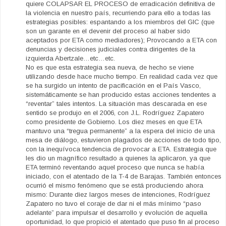
quiere COLAPSAR EL PROCESO de erradicación definitiva de
la violencia en nuestro país, recurriendo para ello a todas las
estrategias posibles: espantando a los miembros del GIC (que
son un garante en el devenir del proceso al haber sido
aceptados por ETA como mediadores); Provocando a ETA con
denuncias y decisiones judiciales contra dirigentes de la
izquierda Abertzale…etc…etc.
No es que esta estrategia sea nueva, de hecho se viene
utilizando desde hace mucho tiempo. En realidad cada vez que
se ha surgido un intento de pacificación en el País Vasco,
sistemáticamente se han producido estas acciones tendentes a
“reventar” tales intentos. La situación mas descarada en ese
sentido se produjo en el 2006, con J.L. Rodríguez Zapatero
como presidente de Gobierno. Los diez meses en que ETA
mantuvo una “tregua permanente” a la espera del inicio de una
mesa de diálogo, estuvieron plagados de acciones de todo tipo,
con la inequívoca tendencia de provocar a ETA. Estrategia que
les dio un magnífico resultado a quienes la aplicaron, ya que
ETA terminó reventando aquel proceso que nunca se había
iniciado, con el atentado de la T-4 de Barajas. También entonces
ocurrió el mismo fenómeno que se está produciendo ahora
mismo: Durante diez largos meses de intenciones, Rodríguez
Zapatero no tuvo el coraje de dar ni el más mínimo “paso
adelante” para impulsar el desarrollo y evolución de aquella
oportunidad, lo que propició el atentado que puso fin al proceso