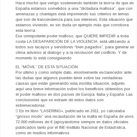
Hace mucho que vengo sosteniendo también la teoría de que en
España estamos sometidos a una “dictadura mafiosa”, que con
amenazas y chantajes está imponiendo sus criterios en temas
que son de trascendencia para sus intereses. Esta situación que
estamos viviendo, es sin duda un ejemplo más que corrobora
esta teoría
Ese omnipotente poder mafioso, que QUIERE IMPEDIR a toda
costa LA DESAPARICIÓN DE LA VIOLENCIA, está utilizando a
todos sus lacayos y servidores “bien pagados”, para generar un
clima adverso al dialogo y a la resolución del conflicto. Y de
momento lo está consiguiendo
EL “MÓVIL” DE ESTA SITUACIÓN
Por último y como simple dato, enormemente esclarecedor ante
las dudas que algunos pueden tener sobre las verdaderas
causas que están generando esta insólita situación, adjunto
aquí una breve información sobre los beneficios obtenidos por
el poder mafioso en dos países de Europa: Italia y España. Las
conclusiones que se extraen de estos datos son
estremecedoras:
 En mi libro “LASERING», publicado en 2011, yo calculaba
“grosso modo” una recaudación de la mafia en España de unos
72.000 millones de € (apoyándome siempre en datos oficiales
publicados tanto por el INE-Instituto Nacional de Estadística,
como en medios informativos