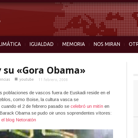
LIMÁTICA
IGUALDAD
MEMORIA
NOS MIRAN
OT
 y su «Gora Obama»
■
encias
youtube
11 febrero, 2008
 poblaciones de vascos fuera de Euskadi reside en el
blos, como Boise, la cultura vasca se
 cuando el 2 de febrero pasado se
celebró un mitín
en
a Barack Obama se pudo oir unos soprendentes vítores:
r
el blog Netoratón