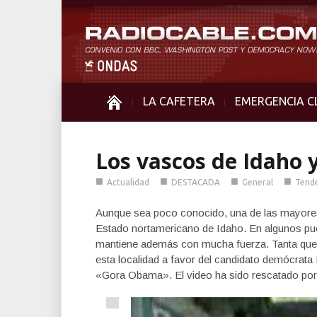
LA CAFETERA
EMERGENCIA C
Los vascos de Idaho
■
■
■
■
Actualidad
DESTACADA
General
Tend
Aunque sea poco conocido, una de las mayores
Estado nortamericano de Idaho. En algunos pue
mantiene además con mucha fuerza. Tanta que
esta localidad a favor del candidato demócrat
«Gora Obama». El video ha sido rescatado po