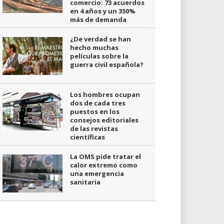
comercio: 73 acuerdos
en 4 años y un 350%
más de demanda
¿De verdad se han
hecho muchas
películas sobre la
guerra civil española?
Los hombres ocupan
dos de cada tres
puestos en los
consejos editoriales
de las revistas
científicas
La OMS pide tratar el
calor extremo como
una emergencia
sanitaria