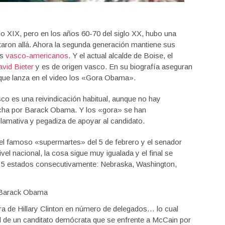
o XIX, pero en los años 60-70 del siglo XX, hubo una
taron allá. Ahora la segunda generación mantiene sus
os
vasco-americanos
. Y el actual alcalde de Boise, el
vid Bieter
y es de origen vasco. En su biografía aseguran
 que lanza en el video los «Gora Obama».
co es una reivindicación habitual, aunque no hay
hecha por Barack Obama. Y los «gora» se han
amativa y pegadiza de apoyar al candidato.
 el famoso «supermartes» del 5 de febrero y el senador
nivel nacional, la cosa sigue muy igualada y el final se
 5 estados consecutivamente: Nebraska, Washington,
ra de Hillary Clinton en número de delegados… lo cual
inal de un canditato demócrata que se enfrente a McCain por