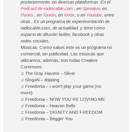
posteriormente, en diversas plataformas: En el
Podcast de radiocable.com
, en
Spreaker
, en
iTunes
, en
TuneIn
, en
iVoox
, o en
Youtube,
entre
otras . Es un programa de experimentación de
radiocable.com, de actualidad, y tiene como
espacio de difusión twitter, facebook y otras
redes sociales.
Músicas: Como sabes este es un programa no
comercial, sin publicidad. Las músicas que
utilizamos, además, son todas Creative
Commons:
♫ The Gray Havens – Silver
♫ SlogaN – dripping
♫ Freedonia – I won’t play your game (no
more)
♫ Freedonia – NOW YOU`RE LOVING ME
♫ Freedonia – Heaven Bells
♫ Freedonia – DIGNITY AND FREEDOM
♫ Freedonia – Beggin’ You