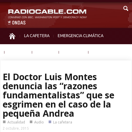
LA CAFETERA
EMERGENCIA CLIMÁTICA
IGUALDAD
MEMORIA
NOS MIRAN
OTRAS
El Doctor Luis Montes
denuncia las “razones
fundamentalistas” que se
esgrimen en el caso de la
pequeña Andrea
■
■
■
Actualidad
Audio
La cafetera
2 octubre, 2015