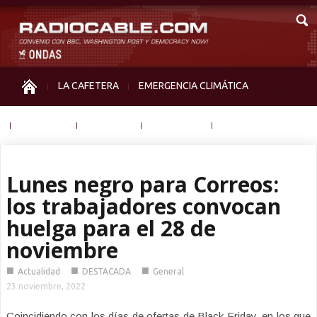
LA CAFETERA
EMERGENCIA CLIMÁTICA
IGUALDAD
MEMORIA
NOS MIRAN
OTRAS
Lunes negro para Correos:
los trabajadores convocan
huelga para el 28 de
noviembre
■
■
■
Actualidad
DESTACADA
General
23 noviembre, 2022
Coincidiendo con los días de ofertas de Black Friday, en los que