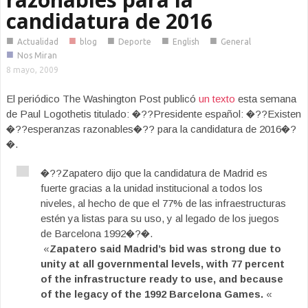
candidatura de 2016
■
■
■
■
■
Actualidad
blog
Deporte
English
General
■
Nos Miran
8 mayo, 2009
El periódico The Washington Post publicó
un texto
esta semana
de Paul Logothetis titulado: �??Presidente español: �??Existen
�??esperanzas razonables�?? para la candidatura de 2016�?
�.
�??Zapatero dijo que la candidatura de Madrid es
fuerte gracias a la unidad institucional a todos los
niveles, al hecho de que el 77% de las infraestructuras
estén ya listas para su uso, y al legado de los juegos
de Barcelona 1992�?�.
«
Zapatero said Madrid’s bid was strong due to
unity at all governmental levels, with 77 percent
of the infrastructure ready to use, and because
of the legacy of the 1992 Barcelona Games.
«