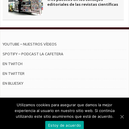
editoriales de las revistas científicas
YOUTUBE – NUESTROS VÍDEOS
SPOTIFY – PODCAST LA CAFETERA
EN TWITCH
EN TWITTER
EN BLUESKY
Utilizamos cookies para asegurar que damos la mejor
experiencia al usuario en nuestro sitio web. Si continúa
utilizando este sitio asumiremos que está de acuerdo.
© Radiocable en Internet S.L.
Estoy de acuerdo
CONTRATO DE SERVICIOS Y POLÍTICA DE PRIVACIDAD