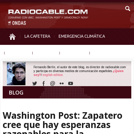
LA CAFETERA
EMERGENCIA CLIMÁTICA
IGUALDAD
MEMORIA
NOS MIRAN
OTRAS
Fernando Berlín, el autor de este blog, es director de radiocable.com
y participa en diversos medios de comunicación españoles.
¿Quien
soy?
/
english edition.
BLOG
Washington Post: Zapatero
cree que hay esperanzas
razonables para la