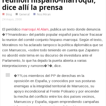
dice allí la prensa
■
■
■
blog
General
Nos Miran
24 mayo, 2008
El periódico
marroquí Al Alam
, publica un texto donde denuncia
�??maniobras» del partido popular español para hacer fracasar
la reunion del comité conjunto hispano-marroqui. Según el texto,
Moratinos no ha aclarado tampoco la política diplomática que se
con Marruecos, «sobre todo teniendo en cuenta que Zapatero
no abordó este tema en su discurso de investidura ante el
Parlamento, lo que ha dejado la puerta abierta a varias
interpretaciones y rumores�?�, dice.
�??Los miembros del PP de derechas en la
oposición en España, y conocidos por sus posturas
enemigas a la integridad territorial de Marruecos, su
apoyo incondicional al Frente Polisario y por encender
la mecha del conflicto entre los dos países vecinos,
Marruecos y España, siguen emprendiendo campañas