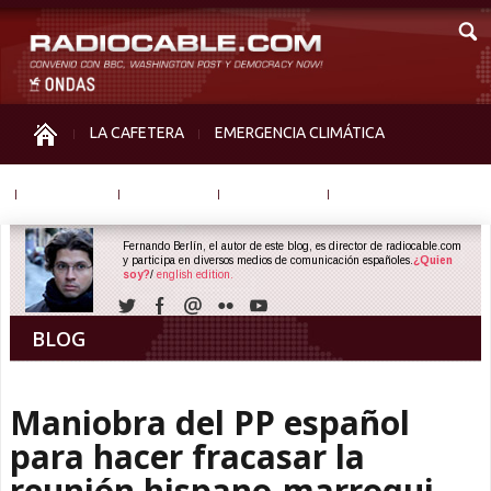
LA CAFETERA
EMERGENCIA CLIMÁTICA
IGUALDAD
MEMORIA
NOS MIRAN
OTRAS
Fernando Berlín, el autor de este blog, es director de radiocable.com
y participa en diversos medios de comunicación españoles.
¿Quien
soy?
/
english edition.
BLOG
Maniobra del PP español
para hacer fracasar la
reunión hispano-marroqui,