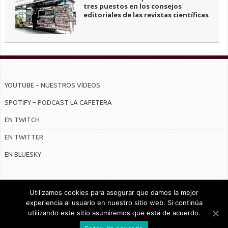
tres puestos en los consejos
editoriales de las revistas científicas
YOUTUBE – NUESTROS VÍDEOS
SPOTIFY – PODCAST LA CAFETERA
EN TWITCH
EN TWITTER
EN BLUESKY
Utilizamos cookies para asegurar que damos la mejor
experiencia al usuario en nuestro sitio web. Si continúa
utilizando este sitio asumiremos que está de acuerdo.
© Radiocable en Internet S.L.