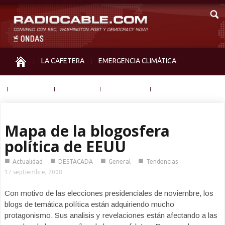
LA CAFETERA
EMERGENCIA CLIMÁTICA
IGUALDAD
MEMORIA
NOS MIRAN
OTRAS
Mapa de la blogosfera
política de EEUU
■
■
■
■
Actualidad
DESTACADA
General
Tendencias
17 septiembre, 2008
Con motivo de las elecciones presidenciales de noviembre, los
blogs de temática política están adquiriendo mucho
protagonismo. Sus analisis y revelaciones están afectando a las