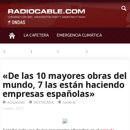
LA CAFETERA
EMERGENCIA CLIMÁTICA
IGUALDAD
MEMORIA
NOS MIRAN
OTRAS
«De las 10 mayores obras del
mundo, 7 las están haciendo
empresas españolas»
■
■
■
Actualidad
DESTACADA
General
5 junio, 2013