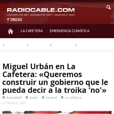
LA CAFETERA
EMERGENCIA CLIMÁTICA
IGUALDAD
MEMORIA
NOS MIRAN
OTRAS
Miguel Urbán en La
Cafetera: «Queremos
construir un gobierno que le
pueda decir a la troika ‘no'»
■
■
■
■
Actualidad
Audio
General
La cafetera
22 febrero, 2016