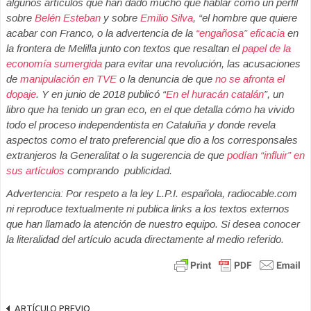
algunos artículos que han dado mucho que hablar como un perfil
sobre
Belén Esteban
y sobre
Emilio Silva
, “el hombre que quiere
acabar con Franco, o la advertencia de la
“engañosa” eficacia
en
la frontera de Melilla junto con textos que resaltan el
papel de la
economía sumergida
para evitar una revolución, las acusaciones
de
manipulación en TVE
o la denuncia de que
no se afronta el
dopaje
. Y en junio de 2018 publicó “
En el huracán catalán
”, un
libro que ha tenido un gran eco, en el que detalla cómo ha vivido
todo el proceso independentista en Cataluña y donde revela
aspectos como el trato preferencial que dio a los corresponsales
extranjeros la Generalitat o la sugerencia de que
podían “influir” en
sus artículos
comprando publicidad.
Advertencia: Por respeto a la ley L.P.I. española, radiocable.com
ni reproduce textualmente ni publica links a los textos externos
que han llamado la atención de nuestro equipo. Si desea conocer
la literalidad del artículo acuda directamente al medio referido.
ARTÍCULO PREVIO