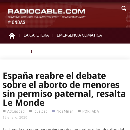
LA CAFETERA
EMERGENCIA CLIMÁTICA
IGUALDAD
MEMORIA
NOS MIRAN
OTRAS
España reabre el debate
sobre el aborto de menores
sin permiso paternal, resalta
Le Monde
■
■
■
■
Actualidad
Igualdad
Nos Miran
PORTADA
13 enero, 2020
La llegada de un nuevo gobierno de izquierdas y los detalles del