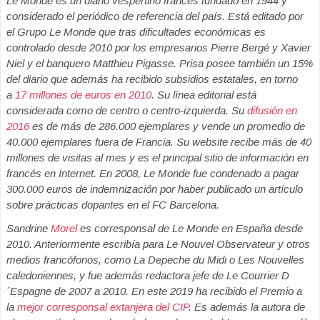
Le Monde es un diario vespertino francés fundado en 1944 y
considerado el periódico de referencia del país. Está editado por
el Grupo Le Monde que tras dificultades económicas
es
controlado desde 2010 por los empresarios Pierre Bergé y
Xavier
Niel
y el banquero Matthieu Pigasse.
Prisa posee también un 15%
del diario que además ha recibido subsidios estatales, en torno
a
17 millones de euros en 2010
. Su línea editorial está
considerada como de centro o centro-izquierda. Su
difusión en
2016
es de más de 286.000 ejemplares y vende un promedio de
40.000 ejemplares fuera de Francia. Su website recibe más de 40
millones de visitas al mes y es el principal sitio de información en
francés en Internet. En 2008, Le Monde fue condenado a pagar
300.000 euros de indemnización por haber publicado un artículo
sobre prácticas dopantes en el FC Barcelona.
Sandrine
Morel
es corresponsal de Le Monde en España desde
2010. Anteriormente escribía para Le Nouvel Observateur y otros
medios francófonos, como La Depeche du Midi o Les Nouvelles
caledoniennes, y fue además redactora jefe de Le Courrier D
´Espagne de 2007 a 2010. En este 2019 ha recibido el Premio a
la
mejor corresponsal extanjera del CIP
. Es además la autora de