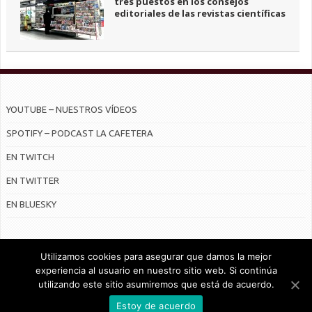
tres puestos en los consejos
editoriales de las revistas científicas
YOUTUBE – NUESTROS VÍDEOS
SPOTIFY – PODCAST LA CAFETERA
EN TWITCH
EN TWITTER
EN BLUESKY
Utilizamos cookies para asegurar que damos la mejor
experiencia al usuario en nuestro sitio web. Si continúa
utilizando este sitio asumiremos que está de acuerdo.
© Radiocable en Internet S.L.
Estoy de acuerdo
CONTRATO DE SERVICIOS Y POLÍTICA DE PRIVACIDAD