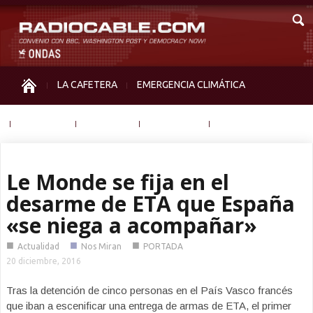
LA CAFETERA
EMERGENCIA CLIMÁTICA
IGUALDAD
MEMORIA
NOS MIRAN
OTRAS
Le Monde se fija en el
desarme de ETA que España
«se niega a acompañar»
■
■
■
Actualidad
Nos Miran
PORTADA
20 diciembre, 2016
Tras la detención de cinco personas en el País Vasco francés
que iban a escenificar una entrega de armas de ETA, el primer