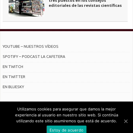
tres puestos en los consejos
editoriales de las revistas científicas
YOUTUBE – NUESTROS VÍDEOS
SPOTIFY – PODCAST LA CAFETERA
EN TWITCH
EN TWITTER
EN BLUESKY
Utilizamos cookies para asegurar que damos la mejor
experiencia al usuario en nuestro sitio web. Si continúa
utilizando este sitio asumiremos que está de acuerdo.
© Radiocable en Internet S.L.
Estoy de acuerdo
CONTRATO DE SERVICIOS Y POLÍTICA DE PRIVACIDAD