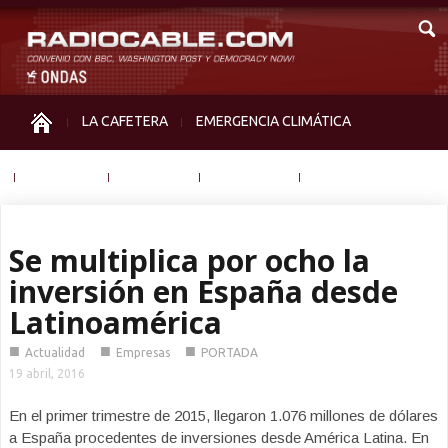
LA CAFETERA
EMERGENCIA CLIMÁTICA
IGUALDAD
MEMORIA
NOS MIRAN
OTRAS
Se multiplica por ocho la
inversión en España desde
Latinoamérica
■
■
■
Actualidad
Empresas
PORTADA
19 abril, 2016
En el primer trimestre de 2015, llegaron 1.076 millones de dólares
a España procedentes de inversiones desde América Latina. En