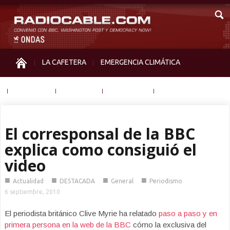
LA CAFETERA
EMERGENCIA CLIMÁTICA
IGUALDAD
MEMORIA
NOS MIRAN
OTRAS
El corresponsal de la BBC
explica como consiguió el
video
■
■
■
■
Actualidad
DESTACADA
General
Periodismo
6 septiembre, 2010
El periodista británico Clive Myrie ha relatado
paso a paso y en
primera persona en la web de la BBC
cómo la exclusiva del