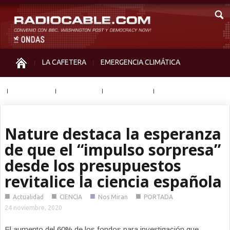
LA CAFETERA
EMERGENCIA CLIMÁTICA
IGUALDAD
MEMORIA
NOS MIRAN
OTRAS
Nature destaca la esperanza
de que el “impulso sorpresa”
desde los presupuestos
revitalice la ciencia española
■
■
■
■
Actualidad
CIENCIA
Nos Miran
PORTADA
24 noviembre, 2020
El aumento del 60% de los fondos para investigación que