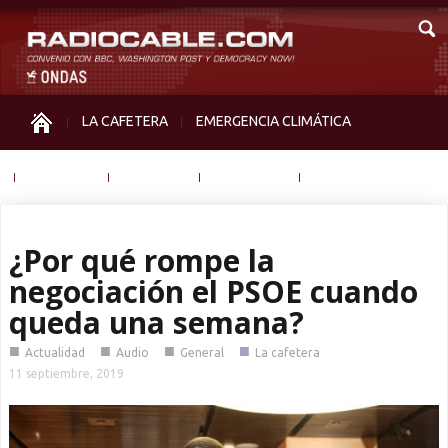
LA CAFETERA
EMERGENCIA CLIMÁTICA
IGUALDAD
MEMORIA
NOS MIRAN
OTRAS
¿Por qué rompe la
negociación el PSOE cuando
queda una semana?
■
■
■
■
Actualidad
Audio
General
La cafetera
11 septiembre, 2019