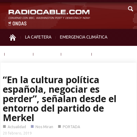
LA CAFETERA
EMERGENCIA CLIMÁTICA
IGUALDAD
MEMORIA
NOS MIRAN
OTRAS
“En la cultura política
española, negociar es
perder”, señalan desde el
entorno del partido de
Merkel
■
■
■
Actualidad
Nos Miran
PORTADA
20 febrero, 2019