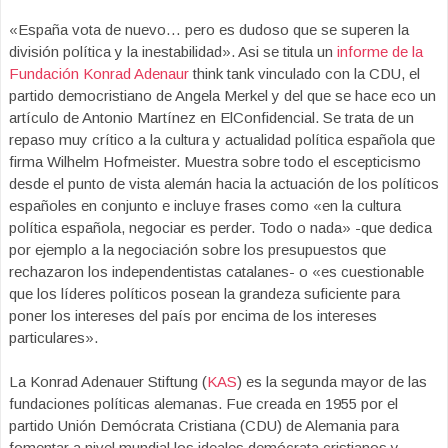
«España vota de nuevo… pero es dudoso que se superen la
división política y la inestabilidad». Asi se titula un
informe de la
Fundación Konrad Adenaur
think tank vinculado con la CDU, el
partido democristiano de Angela Merkel y del que se hace eco un
artículo de Antonio Martínez en ElConfidencial. Se trata de un
repaso muy crítico a la cultura y actualidad política española que
firma Wilhelm Hofmeister. Muestra sobre todo el escepticismo
desde el punto de vista alemán hacia la actuación de los políticos
españoles en conjunto e incluye frases como «en la cultura
política española, negociar es perder. Todo o nada» -que dedica
por ejemplo a la negociación sobre los presupuestos que
rechazaron los independentistas catalanes- o «es cuestionable
que los líderes políticos posean la grandeza suficiente para
poner los intereses del país por encima de los intereses
particulares».
La Konrad Adenauer Stiftung (
KAS
) es la segunda mayor de las
fundaciones políticas alemanas. Fue creada en 1955 por el
partido Unión Demócrata Cristiana (CDU) de Alemania para
fomentar a nivel mundial los ideales demócrata cristianos y