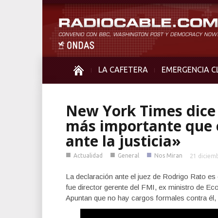
LA CAFETERA
EMERGENCIA C
New York Times dice
más importante que 
ante la justicia»
■
■
■
Actualidad
General
Nos Miran
21 diciem
La declaración ante el juez de Rodrigo Rato e
fue director gerente del FMI, ex ministro de Ec
Apuntan que no hay cargos formales contra él, p