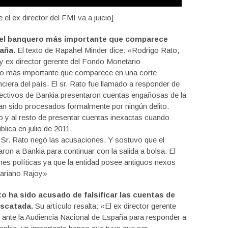
el ex director del FMI va a juicio]
el banquero más importante que comparece
paña.
El texto de Rapahel Minder dice: «Rodrigo Rato,
 y ex director gerente del Fondo Monetario
uero más importante que comparece en una corte
anciera del país. El sr. Rato fue llamado a responder de
irectivos de Bankia presentaron cuentas engañosas de la
 han sido procesados formalmente por ningún delito.
o y al resto de presentar cuentas inexactas cuando
lica en julio de 2011.
l Sr. Rato negó las acusaciones. Y sostuvo que el
on a Bankia para continuar con la salida a bolsa. El
nes políticas ya que la entidad posee antiguos nexos
Mariano Rajoy»
o ha sido acusado de falsificar las cuentas de
escatada.
Su artículo resalta: «El ex director gerente
ante la Audiencia Nacional de España para responder a