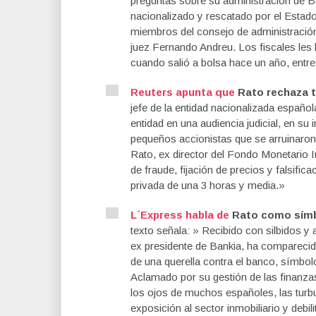
preguntas sobre su administración de B
nacionalizado y rescatado por el Estado
miembros del consejo de administración
juez Fernando Andreu. Los fiscales les 
cuando salió a bolsa hace un año, entre
Reuters apunta que
Rato rechaza te
jefe de la entidad nacionalizada españo
entidad en una audiencia judicial, en s
pequeños accionistas que se arruinaron
Rato, ex director del Fondo Monetario I
de fraude, fijación de precios y falsific
privada de una 3 horas y media.»
L´Express habla de
Rato como símbo
texto señala: » Recibido con silbidos y
ex presidente de Bankia, ha comparecid
de una querella contra el banco, símbol
Aclamado por su gestión de las finanza
los ojos de muchos españoles, las turbu
exposición al sector inmobiliario y debil