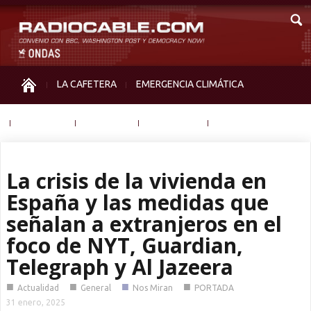
LA CAFETERA
EMERGENCIA CLIMÁTICA
IGUALDAD
MEMORIA
NOS MIRAN
OTRAS
La crisis de la vivienda en
España y las medidas que
señalan a extranjeros en el
foco de NYT, Guardian,
Telegraph y Al Jazeera
■
■
■
■
Actualidad
General
Nos Miran
PORTADA
31 enero, 2025