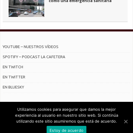
como una emergencia sanitaria
YOUTUBE – NUESTROS VÍDEOS
SPOTIFY – PODCAST LA CAFETERA
EN TWITCH
EN TWITTER
EN BLUESKY
Utilizamos cookies para asegurar que damos la mejor
experiencia al usuario en nuestro sitio web. Si continúa
utilizando este sitio asumiremos que está de acuerdo.
© Radiocable en Internet S.L.
Estoy de acuerdo
CONTRATO DE SERVICIOS Y POLÍTICA DE PRIVACIDAD