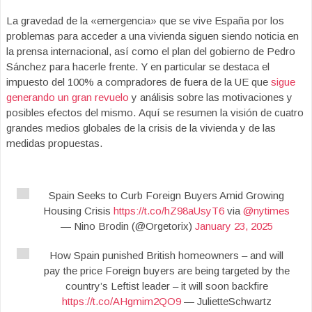
La gravedad de la «emergencia» que se vive España por los
problemas para acceder a una vivienda siguen siendo noticia en
la prensa internacional, así como el plan del gobierno de Pedro
Sánchez para hacerle frente. Y en particular se destaca el
impuesto del 100% a compradores de fuera de la UE que
sigue
generando un gran revuelo
y análisis sobre las motivaciones y
posibles efectos del mismo. Aquí se resumen la visión de cuatro
grandes medios globales de la crisis de la vivienda y de las
medidas propuestas.
Spain Seeks to Curb Foreign Buyers Amid Growing
Housing Crisis
https://t.co/hZ98aUsyT6
via
@nytimes
— Nino Brodin (@Orgetorix)
January 23, 2025
How Spain punished British homeowners – and will
pay the price Foreign buyers are being targeted by the
country’s Leftist leader – it will soon backfire
https://t.co/AHgmim2QO9
— JulietteSchwartz