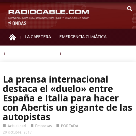
LA CAFETERA
EMERGENCIA CLIMÁTICA
IGUALDAD
MEMORIA
NOS MIRAN
OTRAS
La prensa internacional
destaca el «duelo» entre
España e Italia para hacer
con Abertis un gigante de las
autopistas
■
■
■
Actualidad
Empresas
PORTADA
20 octubre, 2017