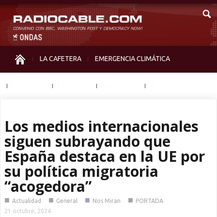
LA CAFETERA
EMERGENCIA CLIMÁTICA
IGUALDAD
MEMORIA
NOS MIRAN
OTRAS
Los medios internacionales
siguen subrayando que
España destaca en la UE por
su política migratoria
“acogedora”
■
■
■
■
Actualidad
General
Nos Miran
PORTADA
21 octubre, 2024