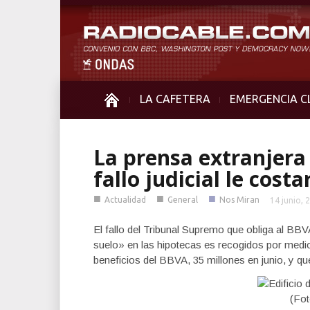
LA CAFETERA
EMERGENCIA C
La prensa extranjera
fallo judicial le cost
■
■
■
Actualidad
General
Nos Miran
14 junio, 
El fallo del Tribunal Supremo que obliga al BBVA
suelo» en las hipotecas es recogidos por medi
beneficios del BBVA, 35 millones en junio, y qu
(Fo