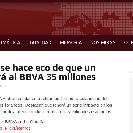
LIMÁTICA
IGUALDAD
MEMORIA
NOS MIRAN
OT
 se hace eco de que un
ará al BBVA 35 millones
2013
 y otras entidades a retirar las llamadas «cláusulas del
os foráneos. Destacan que tendrá un serio impacto en los
e podría afectar incluso más a otras entidades españolas.
to:
Flickr/Remo
)