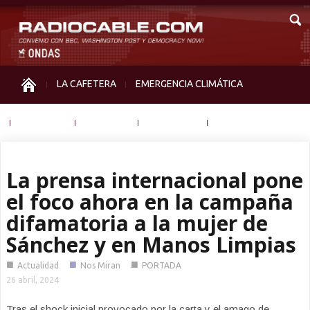
LA CAFETERA
EMERGENCIA CLIMÁTICA
IGUALDAD
MEMORIA
NOS MIRAN
OTRAS
La prensa internacional pone
el foco ahora en la campaña
difamatoria a la mujer de
Sánchez y en Manos Limpias
■
■
■
Actualidad
Nos Miran
PORTADA
26 abril, 2024
Tras el shock inicial provocado por la carta y el amago de