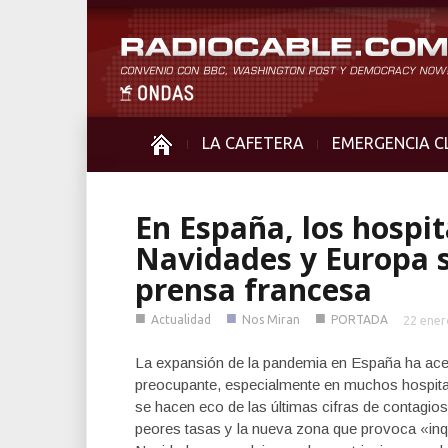
LA CAFETERA
EMERGENCIA C
En España, los hospit
Navidades y Europa s
prensa francesa
■
■
■
Actualidad
Nos Miran
PORTADA
22 ener
La expansión de la pandemia en España ha acele
preocupante, especialmente en muchos hospital
se hacen eco de las últimas cifras de contagio
peores tasas y la nueva zona que provoca «inqu