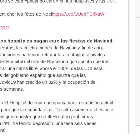
hora se está «pagando caro» en los hospitales y las UCI.
ent cher les fêtes de Noël
https://t.co/UUodTC6kaW
 2021
s hospitales pagan caro las fiestas de Navidad.
emía», las celebraciones de Navidad y fin de año,
estricciones ha hecho rebotar los contagios a niveles
del Hospital del mar de Barcelona que apunta que tras
trar una cama libre, ahora el 100% de las UCI está
os del gobierno español que apunta que las
 Covid19 han crecido un 82% y la ocupación de
os semanas.
r del Hospital del mar que apunta que la situación actual
 peor que la segunda ola». Resalta asimismo el estudio
oles que muestra que un 45% sufrió problemas
un 28% ha tenido depresión, una tasa seis veces
ral.