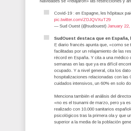
Navidades se «relajaron» las restricciones y a
Covid-19 : en Espagne, les hôpitaux pai
pic.twitter.com/ZDJQVXuT29
— Sud Ouest (@sudouest)
January 22,
SudOuest destaca que en España, lo
E diario francés apunta que, «como se t
facilitadas por un relajamiento de las r
récord en España. Y cita a una médico 
semanas en las que ya era difícil encon
ocupado. Y a nivel general, cita los dat
hospitalizaciones relacionadas con las
cuidados intensivos, un 60% en solo d
Menciona también el análisis del directo
«no es el tsunami de marzo, pero ya es
realizado con 10.000 sanitarios españ
psicológicos tras la primera ola y que 
superior a la media de la población gene