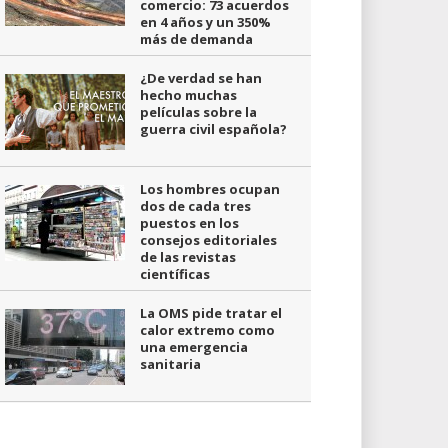
comercio: 73 acuerdos
en 4 años y un 350%
más de demanda
¿De verdad se han
hecho muchas
películas sobre la
guerra civil española?
Los hombres ocupan
dos de cada tres
puestos en los
consejos editoriales
de las revistas
científicas
La OMS pide tratar el
calor extremo como
una emergencia
sanitaria