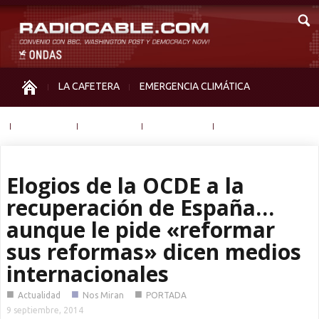
LA CAFETERA
EMERGENCIA CLIMÁTICA
IGUALDAD
MEMORIA
NOS MIRAN
OTRAS
Elogios de la OCDE a la
recuperación de España…
aunque le pide «reformar
sus reformas» dicen medios
internacionales
■
■
■
Actualidad
Nos Miran
PORTADA
9 septiembre, 2014