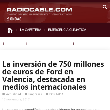
LA CAFETERA
EMERGENCIA CLIMÁTICA
IGUALDAD
MEMORIA
NOS MIRAN
OTRAS
La inversión de 750 millones
de euros de Ford en
Valencia, destacada en
medios internacionales
■
■
■
Actualidad
Empresas
PORTADA
17 noviembre, 2017
La marca automovilística estadounidense ha anunciado una