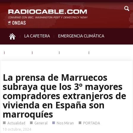
LA CAFETERA
EMERGENCIA CLIMÁTICA
IGUALDAD
MEMORIA
NOS MIRAN
OTRAS
La prensa de Marruecos
subraya que los 3º mayores
compradores extranjeros de
vivienda en España son
marroquíes
■
■
■
■
Actualidad
General
Nos Miran
PORTADA
10 octubre, 2024